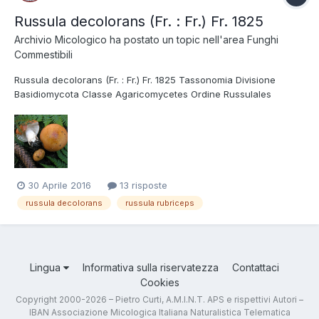
Russula decolorans (Fr. : Fr.) Fr. 1825
Archivio Micologico
ha postato un topic nell'area
Funghi
Commestibili
Russula decolorans (Fr. : Fr.) Fr. 1825 Tassonomia Divisione
Basidiomycota Classe Agaricomycetes Ordine Russulales
Famiglia Russulaceae Sinonimi Russula steinbachii Cern. &
Singer 1934 Foto e Descrizioni Cappello color rosso-bruno o
arancione, gambo bianco e lamelle ocra chia...
30 Aprile 2016
13 risposte
russula decolorans
russula rubriceps
Lingua
Informativa sulla riservatezza
Contattaci
Cookies
Copyright 2000-2026 – Pietro Curti, A.M.I.N.T. APS e rispettivi Autori –
IBAN Associazione Micologica Italiana Naturalistica Telematica