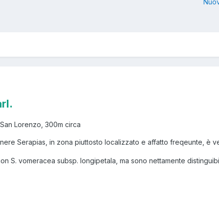
Nuov
rl.
 San Lorenzo, 300m circa
ere Serapias, in zona piuttosto localizzato e affatto freqeunte, è v
n S. vomeracea subsp. longipetala, ma sono nettamente distinguibili