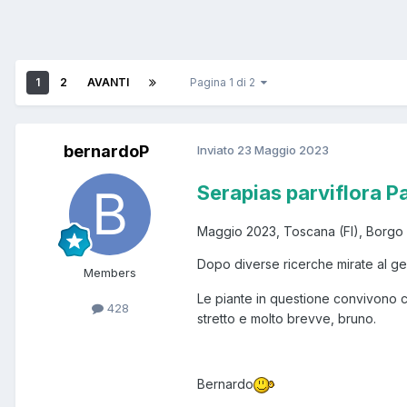
1
2
AVANTI
Pagina 1 di 2
bernardoP
Inviato
23 Maggio 2023
Serapias parviflora Pa
Maggio 2023, Toscana (FI), Borgo
Dopo diverse ricerche mirate al gen
Members
Le piante in questione convivono co
428
stretto e molto brevve, bruno.
Bernardo