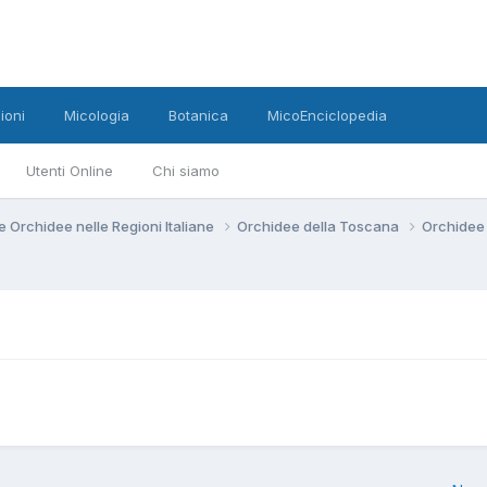
ioni
Micologia
Botanica
MicoEnciclopedia
Utenti Online
Chi siamo
e Orchidee nelle Regioni Italiane
Orchidee della Toscana
Orchidee