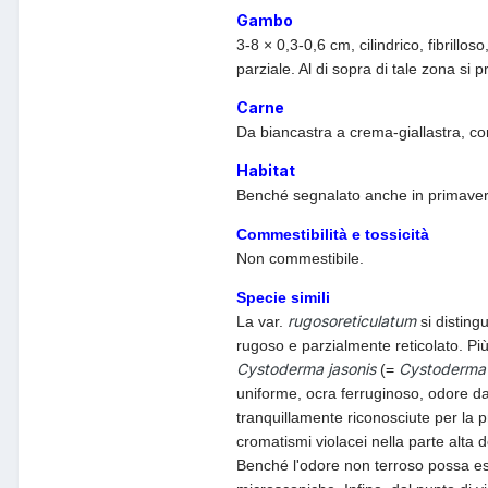
Gambo
3-8 × 0,3-0,6 cm, cilindrico, fibril
parziale. Al di sopra di tale zona si 
Carne
Da biancastra a crema-giallastra, con
Habitat
Benché segnalato anche in primavera, 
Commestibilità e tossicità
Non commestibile.
Specie simili
rugosoreticulatum
La var.
si distin
rugoso e parzialmente reticolato. Pi
Cystoderma jasonis
Cystoderma 
(=
uniforme, ocra ferruginoso, odore da
tranquillamente riconosciute per la p
cromatismi violacei nella parte alta 
Benché l'odore non terroso possa ess