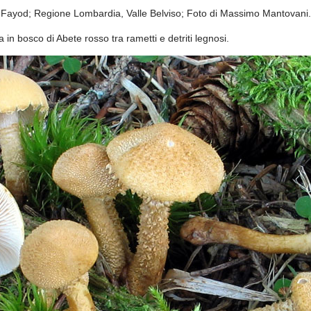
 Fayod; Regione Lombardia, Valle Belviso; Foto di Massimo Mantovani.
in bosco di Abete rosso tra rametti e detriti legnosi.