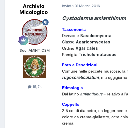
Archivio
Inviato
31 Marzo 2016
Micologico
Cystoderma amianthinum
Tassonomia
Divisione
Basidiomycota
Classe
Agaricomycetes
Agaricales
Ordine
Soci AMINT CSM
Tricholomataceae
Famiglia
Foto e Descrizioni
Comune nelle peccete muscose, la rug
rugosoreticulatum
, ma oggigiorno 
15,7k
Etimologia
amianthinus
Dal latino
= relativo all'
Cappello
2-5 cm di diametro, da leggermente
colore da crema-giallastro, ocra chi
crema.