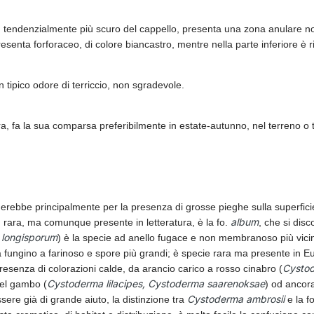
loso, tendenzialmente più scuro del cappello, presenta una zona anular
presenta forforaceo, di colore biancastro, mentre nella parte inferiore è r
 tipico odore di terriccio, non sgradevole.
fa la sua comparsa preferibilmente in estate-autunno, nel terreno o tra 
guerebbe principalmente per la presenza di grosse pieghe sulla superfici
album
ù rara, ma comunque presente in letteratura, è la fo.
, che si dis
longisporum
) è la specie ad anello fugace e non membranoso più vicina
 fungino a farinoso e spore più grandi; è specie rara ma presente in Eu
Cystod
resenza di colorazioni calde, da arancio carico a rosso cinabro (
Cystoderma lilacipes, Cystoderma saarenoksae
del gambo (
) od ancor
Cystoderma ambrosii
ere già di grande aiuto, la distinzione tra
e la fo