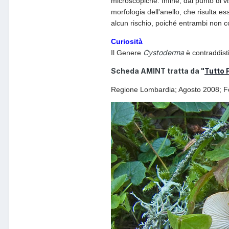
microscopiche. Infine, dal punto di v
morfologia dell'anello, che risulta 
alcun rischio, poiché entrambi non c
Curiosità
Cystoderma
Il Genere
è contraddist
Scheda AMINT tratta da "
Tutto 
Regione Lombardia; Agosto 2008; Fo