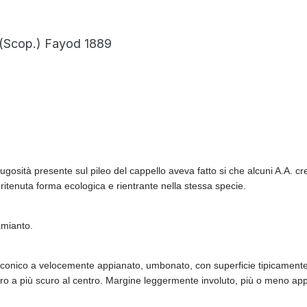
(Scop.) Fayod 1889
osità presente sul pileo del cappello aveva fatto si che alcuni A.A. c
ritenuta forma ecologica e rientrante nella stessa specie.
amianto.
 conico a velocemente appianato, umbonato, con superficie tipicament
aro a più scuro al centro. Margine leggermente involuto, più o meno a