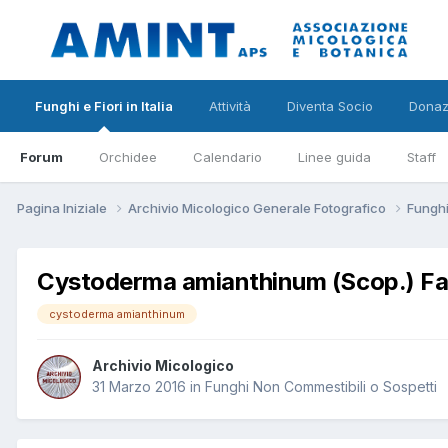
Funghi e Fiori in Italia
Attività
Diventa Socio
Donaz
Forum
Orchidee
Calendario
Linee guida
Staff
Pagina Iniziale
Archivio Micologico Generale Fotografico
Funghi
Cystoderma amianthinum (Scop.) F
cystoderma amianthinum
Archivio Micologico
31 Marzo 2016
in
Funghi Non Commestibili o Sospetti