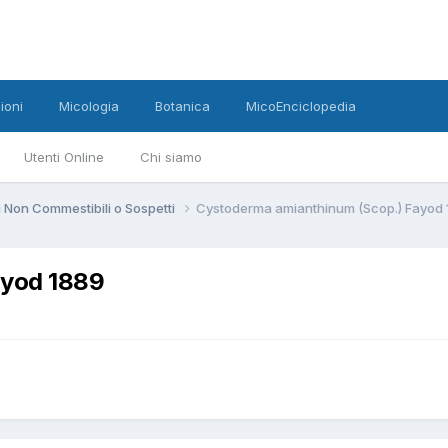
ioni
Micologia
Botanica
MicoEnciclopedia
Utenti Online
Chi siamo
 Non Commestibili o Sospetti
Cystoderma amianthinum (Scop.) Fayod 
ayod 1889