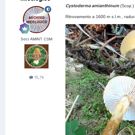
Cystoderma amianthinum
(Scop.)
Ritrovamento a 1600 m s.l.m., radura 
Soci AMINT CSM
15,7k