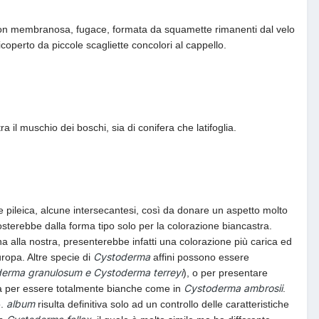
e non membranosa, fugace, formata da squamette rimanenti dal velo
icoperto da piccole scagliette concolori al cappello.
il muschio dei boschi, sia di conifera che latifoglia.
e pileica, alcune intersecantesi, così da donare un aspetto molto
costerebbe dalla forma tipo solo per la colorazione biancastra.
 alla nostra, presenterebbe infatti una colorazione più carica ed
Cystoderma
ropa. Altre specie di
affini possono essere
erma granulosum e Cystoderma terreyi
), o per presentare
Cystoderma ambrosii
a per essere totalmente bianche come in
.
album
.
risulta definitiva solo ad un controllo delle caratteristiche