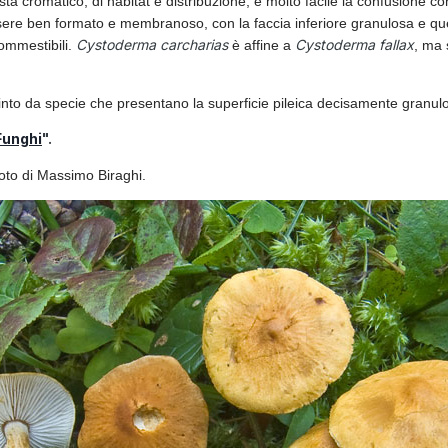
ista cromatico, di habitat e distribuzione, è molto facile la confusione c
essere ben formato e membranoso, con la faccia inferiore granulosa e q
Cystoderma carcharias
Cystoderma fallax
ommestibili.
è affine a
, ma 
into da specie che presentano la superficie pileica decisamente granulos
Funghi
".
to di Massimo Biraghi.