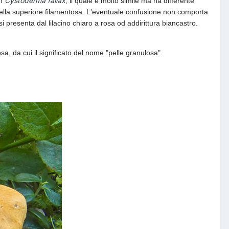
Cystoderma fallax
on
, il quale è molto simile ma ha differente
uella superiore filamentosa. L'eventuale confusione non comporta
si presenta dal lilacino chiaro a rosa od addirittura biancastro.
a, da cui il significato del nome "pelle granulosa".