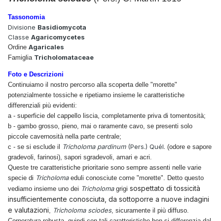
Tassonomia
Divisione
Basidiomycota
Classe
Agaricomycetes
Agaricales
Ordine
Tricholomataceae
Famiglia
Foto e Descrizioni
Continuiamo il nostro percorso alla scoperta delle "morette"
potenzialmente tossiche e ripetiamo insieme le caratteristiche
differenziali più evidenti:
a - superficie del cappello liscia, completamente priva di tomentosità;
b - gambo grosso, pieno, mai o raramente cavo, se presenti solo
piccole cavernosità nella parte centrale;
Tricholoma pardinum
(Pers.) Quél.
c - se si esclude il
(odore e sapore
gradevoli, farinosi), sapori sgradevoli, amari e acri.
Queste tre caratteristiche prioritarie sono sempre assenti nelle varie
Tricholoma
specie di
eduli conosciute come "morette". Detto questo
sospettato di tossicità
Tricholoma
vediamo insieme uno dei
grigi
insufficientemente conosciuta, da sottoporre a nuove indagini
e valutazioni
Tricholoma sciodes
,
, sicuramente il più diffuso.
Corporatura robusta, quindi con tali caratteristiche ben si differenzia dal