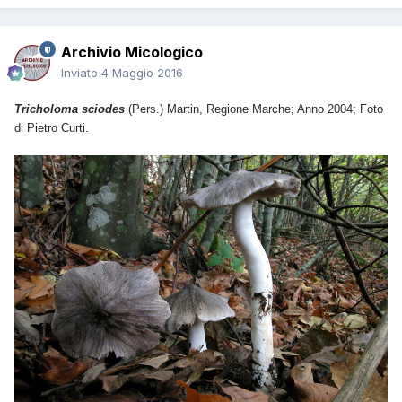
Archivio Micologico
Inviato
4 Maggio 2016
Tricholoma sciodes
(Pers.) Martin, Regione Marche; Anno 2004; Foto
di Pietro Curti.