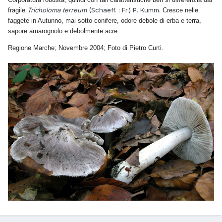
Tricholoma terreum
(Schaeff. : Fr.) P. Kumm.
fragile
Cresce nelle
faggete in Autunno, mai sotto conifere, odore debole di erba e terra,
sapore amarognolo e debolmente acre.
Regione Marche; Novembre 2004; Foto di Pietro Curti.