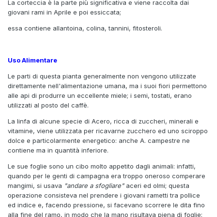
La corteccia è la parte più significativa e viene raccolta dai
giovani rami in Aprile e poi essiccata;
essa contiene allantoina, colina, tannini, fitosteroli.
Uso Alimentare
Le parti di questa pianta generalmente non vengono utilizzate
direttamente nell'alimentazione umana, ma i suoi fiori permettono
alle api di produrre un eccellente miele; i semi, tostati, erano
utilizzati al posto del caffè.
La linfa di alcune specie di Acero, ricca di zuccheri, minerali e
vitamine, viene utilizzata per ricavarne zucchero ed uno sciroppo
dolce e particolarmente energetico: anche A. campestre ne
contiene ma in quantità inferiore.
Le sue foglie sono un cibo molto appetito dagli animali: infatti,
quando per le genti di campagna era troppo oneroso comperare
mangimi, si usava
"andare a sfogliare"
aceri ed olmi; questa
operazione consisteva nel prendere i giovani rametti tra pollice
ed indice e, facendo pressione, si facevano scorrere le dita fino
alla fine del ramo, in modo che la mano risultava piena di foglie;