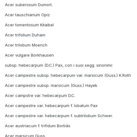
Acer suberosum Dumort.
Acer tauschianum Opiz
Acer tomentosum Kitaibel
Acer trifolium Duham
Acer trilobum Moench
Acer vulgare Borkhausen
subsp. hebecarpum (D.C.) Pax, con i suoi segg. sinonimi:
Acer campestre subsp. hebecarpum var. marsicum (Guss.) K.Roth
Acer campestre subsp. marsicum (Guss.) Hayek
Acer campstre var. hebecarpum D.C.
Acer campestre var. hebecarpum f. lobatum Pax
Acer campestre var. hebecarpum f. subtrilobum Schwer.
Acer austriacum f. trifidum Borbás
Acer marsicum Guss.