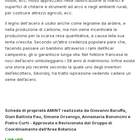
mobili, ecc; molto apprezzato nella fabbricazione di manici e
superfici di chitarre e strumenti ad arco e negli ambienti rurali,
per costruire attrezzi agricoli, ecc.
Il legno dell'acero è usato anche come legname da ardere, e
nella produzione di carbone, ma non viene incentivata la
produzione per la scarsa resa quantitativa, a causa lella sua
lenta crescita. Secondo un’altra credenza popolare pare che,
facendo passare un bambino attraverso i rami dell’Acer
campestre, gli si garantisce lunga vita. Nel folklore francese le
noci dell’acero simboleggiano i 58 anni di matrimonio. Infine esiste
una storia più recente secondo la quale uno degli inventori
dell’elicottero, Sikorskij, ha tratto ispirazione vedendo cadere un
seme dell’acero.
Scheda di proprietà AMINT realizzata da Giovanni Baruffa,
Gian Battista Pau, Simone Orsenigo, Annamaria Bononcini e
Pietro Curti - Approvata e Revisionata dal Gruppo di
Coordinamento dell'Area Botanica
Link utili