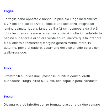
Foglie
Le foglie sono opposte e hanno un picciolo lungo mediamente
6-:-7 cm che, se spezzato, emette una sostanza lattiginosa;
lamina palmato-lobata, lunga da 5 a 12 cm, composta da 3 o 5
lobi che possono essere, a loro volta, divisi in ulteriori sub-lobi; la
pagina superiore è di colore verde scuro, mentre quella inferiore
è più chiara e tomentosa; margine generalmente intero; in
autunno, prima di cadere, assumono delle splendide colorazioni
giallo-rossicce.
Fiori
Ermafroditi o unisessuali (maschili), riuniti in corimbi eretti,
pubescenti, lunghi circa 5-:-7 cm, con sepali e petali verdastri.
Frutti
Disamare, cioè infruttescenze formate ciascuna da due samare