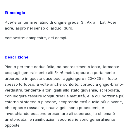
Etimologia
Acer
è un termine latino di origine greca: Gr. Akra = Lat. Acer =
acre, aspro nel senso di arduo, duro.
campestre: campestre, dei campi.
Descrizione
Pianta perenne caducifolia, ad accrescimento lento, formante
cespugli generalmente alti 5-:-6 metri, oppure a portamento
arboreo, e in questo caso può raggiungere i 20-:-25 m; fusto
spesso tortuoso, a volte anche contorto; corteccia grigio-bruno-
verdastra, tendente a toni gialli allo stato giovanile, screpolata,
con leggere fessure longitudinali a maturità, e la cui porzione più
esterna si stacca a placche, scoprendo così quella più giovane,
che appare rossastra; i nuovi getti sono pubescenti, e
invecchiando possono presentare ali suberose; la chioma è
arrotondata, le ramificazioni secondarie sono generalmente
opposte.