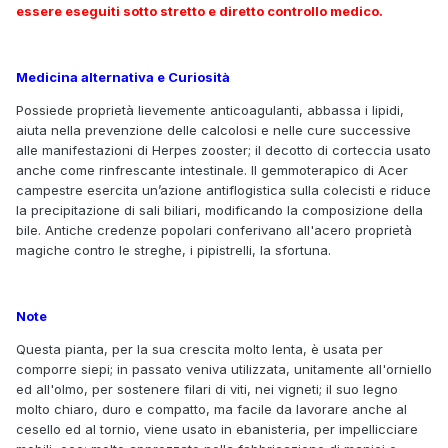
essere eseguiti sotto stretto e diretto controllo medico.
Medicina alternativa e Curiosità
Possiede proprietà lievemente anticoagulanti, abbassa i lipidi,
aiuta nella prevenzione delle calcolosi e nelle cure successive
alle manifestazioni di Herpes zooster; il decotto di corteccia usato
anche come rinfrescante intestinale. Il gemmoterapico di Acer
campestre esercita un’azione antiflogistica sulla colecisti e riduce
la precipitazione di sali biliari, modificando la composizione della
bile. Antiche credenze popolari conferivano all'acero proprietà
magiche contro le streghe, i pipistrelli, la sfortuna.
Note
Questa pianta, per la sua crescita molto lenta, è usata per
comporre siepi; in passato veniva utilizzata, unitamente all'orniello
ed all'olmo, per sostenere filari di viti, nei vigneti; il suo legno
molto chiaro, duro e compatto, ma facile da lavorare anche al
cesello ed al tornio, viene usato in ebanisteria, per impellicciare