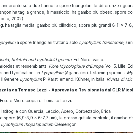
 annerente solo due hanno le spore triangolari, le differenze riguar
nçon ha taglia grande, è massiccio, ha gambo più obeso, spore con
Contu, 2002).
ing. ha taglia media, gambo più cilindrico, spore più grandi 8-11 × 7-
ophyllum
a spore triangolari trattano solo
Lyophyllum transforme
, se
coid, boletoid and cyphelloid genera
. Ed. Nordsvamp.
mïoïdes et ressemblants.
Flore Mycologique d’Europe
. Vol. 5. Lille:
 and typifications in
Lyophyllum
(Agaricales). I. staining species.
My
 Il Genere
Lyophyllum
P. Karst. emend. Kühner, in Italia.
Rivista di Mic
zzata da Tomaso Lezzi - Approvata e Revisionata dal CLR Mico
oto e Microscopia di Tomaso Lezzi.
i latifoglie con Quercia, Leccio, Acero, Corbezzolo, Erica.
e spore (6,9-8,9 × 6-7,7 µm), la grossa guttula centrale, il gambo o
e
Lyophyllum rhopalopodium
Clémençon.