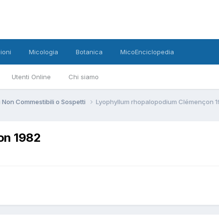
ioni
Micologia
Botanica
MicoEnciclopedia
Utenti Online
Chi siamo
 Non Commestibili o Sospetti
Lyophyllum rhopalopodium Clémençon 1
on 1982