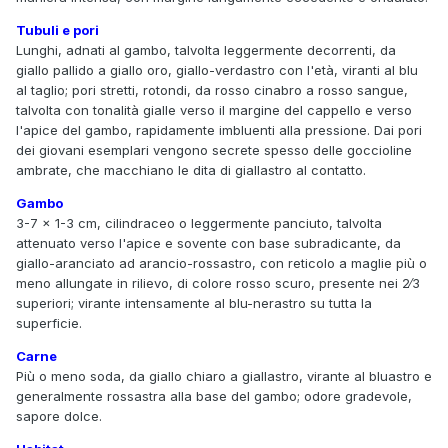
Tubuli e pori
Lunghi, adnati al gambo, talvolta leggermente decorrenti, da
giallo pallido a giallo oro, giallo-verdastro con l'età, viranti al blu
al taglio; pori stretti, rotondi, da rosso cinabro a rosso sangue,
talvolta con tonalità gialle verso il margine del cappello e verso
l'apice del gambo, rapidamente imbluenti alla pressione. Dai pori
dei giovani esemplari vengono secrete spesso delle goccioline
ambrate, che macchiano le dita di giallastro al contatto.
Gambo
3-7 × 1-3 cm, cilindraceo o leggermente panciuto, talvolta
attenuato verso l'apice e sovente con base subradicante, da
giallo-aranciato ad arancio-rossastro, con reticolo a maglie più o
meno allungate in rilievo, di colore rosso scuro, presente nei 2∕3
superiori; virante intensamente al blu-nerastro su tutta la
superficie.
Carne
Più o meno soda, da giallo chiaro a giallastro, virante al bluastro e
generalmente rossastra alla base del gambo; odore gradevole,
sapore dolce.