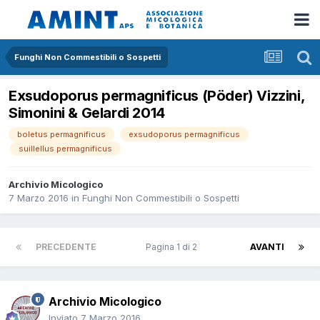
Funghi Non Commestibili o Sospetti
Exsudoporus permagnificus (Pöder) Vizzini,
Simonini & Gelardi 2014
boletus permagnificus
exsudoporus permagnificus
suillellus permagnificus
Archivio Micologico
7 Marzo 2016
in
Funghi Non Commestibili o Sospetti
PRECEDENTE
Pagina 1 di 2
AVANTI
Archivio Micologico
Inviato
7 Marzo 2016