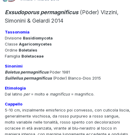
Exsudoporus permagnificus
(Pöder) Vizzini,
Simonini & Gelardi 2014
Tassonomia
Divisione
Basidiomycota
Classe
Agaricomycetes
Ordine
Boletales
Famiglia
Boletaceae
Sinonimi
Boletus permagnificus
Pöder 1981
Suillellus permagnificus
(Pöder) Blanco-Dios 2015
Etimologia
Dal latino
per
= molto e
magnificus
= magnifico.
Cappello
5-10 cm, inizialmente emisferico poi convesso, con cuticola liscia,
generalmente vischiosa, da rosso purpureo a rosso sangue,
molto variabile nelle tonalità, rosso spento con decolorazioni
ocracee in età avanzata, virante al blu-nerastro al tocco in
maniera intensa, con margine lungamente eccedente e ondulato.