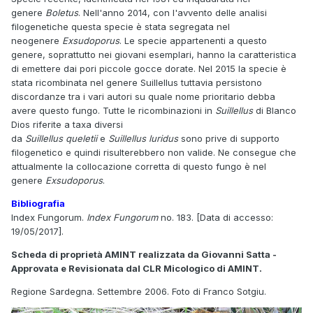
genere
Boletus
. Nell'anno 2014, con l'avvento delle analisi
filogenetiche questa specie è stata segregata nel
neogenere
Exsudoporus
. Le specie appartenenti a questo
genere, soprattutto nei giovani esemplari, hanno la caratteristica
di emettere dai pori piccole gocce dorate. Nel 2015 la specie è
stata ricombinata nel genere Suillellus tuttavia persistono
discordanze tra i vari autori su quale nome prioritario debba
avere questo fungo. Tutte le ricombinazioni in
Suillellus
di Blanco
Dios riferite a taxa diversi
da
Suillellus
queletii
e
Suillellus
luridus
sono prive di supporto
filogenetico e quindi risulterebbero non valide. Ne consegue che
attualmente la collocazione corretta di questo fungo è nel
genere
Exsudoporus
.
Bibliografia
Index Fungorum.
Index Fungorum
no. 183. [Data di accesso:
19/05/2017].
Scheda di proprietà AMINT realizzata da Giovanni Satta -
Approvata e Revisionata dal CLR Micologico di AMINT.
Regione Sardegna. Settembre 2006. Foto di Franco Sotgiu.