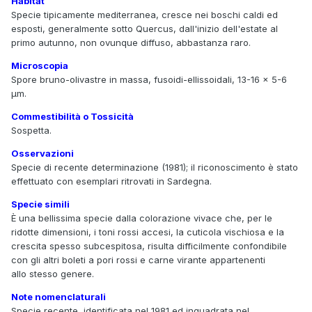
Habitat
Specie tipicamente mediterranea, cresce nei boschi caldi ed
esposti, generalmente sotto Quercus, dall'inizio dell'estate al
primo autunno, non ovunque diffuso, abbastanza raro.
Microscopia
Spore bruno-olivastre in massa, fusoidi-ellissoidali, 13-16 × 5-6
µm.
Commestibilità o Tossicità
Sospetta.
Osservazioni
Specie di recente determinazione (1981); il riconoscimento è stato
effettuato con esemplari ritrovati in Sardegna.
Specie simili
È una bellissima specie dalla colorazione vivace che, per le
ridotte dimensioni, i toni rossi accesi, la cuticola vischiosa e la
crescita spesso subcespitosa, risulta difficilmente confondibile
con gli altri boleti a pori rossi e carne virante appartenenti
allo stesso genere.
Note nomenclaturali
Specie recente, identificata nel 1981 ed inquadrata nel