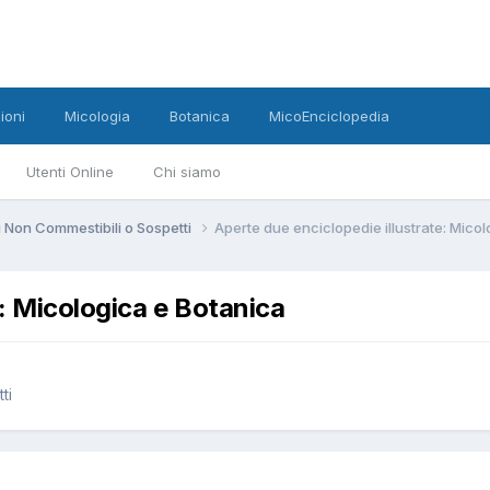
ioni
Micologia
Botanica
MicoEnciclopedia
Utenti Online
Chi siamo
 Non Commestibili o Sospetti
Aperte due enciclopedie illustrate: Mico
e: Micologica e Botanica
ti