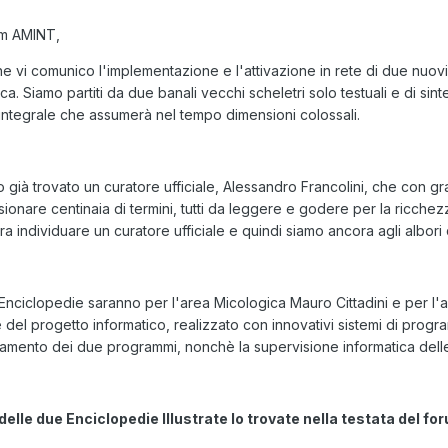
rum AMINT,
vi comunico l'implementazione e l'attivazione in rete di due nuovissi
ca. Siamo partiti da due banali vecchi scheletri solo testuali e di sint
integrale che assumerà nel tempo dimensioni colossali.
 già trovato un curatore ufficiale, Alessandro Francolini, che con g
ionare centinaia di termini, tutti da leggere e godere per la ricchezz
individuare un curatore ufficiale e quindi siamo ancora agli albori 
 Enciclopedie saranno per l'area Micologica Mauro Cittadini e per l'ar
del progetto informatico, realizzato con innovativi sistemi di programma
amento dei due programmi, nonchè la supervisione informatica delle
elle due Enciclopedie Illustrate lo trovate nella testata del fo