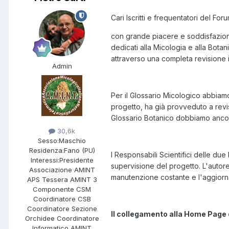
Cari Iscritti e frequentatori del Fo
con grande piacere e soddisfazione 
dedicati alla Micologia e alla Botani
attraverso una completa revisione 
Admin
Per il Glossario Micologico abbiamo
progetto, ha già provveduto a revis
Glossario Botanico dobbiamo ancora 
30,6k
Sesso:
Maschio
Residenza:
Fano (PU)
I Responsabili Scientifici delle due
Interessi:
Presidente
supervisione del progetto. L'autore 
Associazione AMINT
manutenzione costante e l'aggiorn
APS Tessera AMINT 3
Componente CSM
Coordinatore CSB
Coordinatore Sezione
Il collegamento alla Home Page d
Orchidee Coordinatore
Informatico AMINT