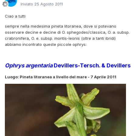
Inviato
25 Agosto 2011
Ciao a tutti
sempre nella medesima pineta litoranea, dove si potevano
osservare decine e decine di O. sphegodes/classica, O. a. subsp.
crabronifera, O. e. subsp. montis-leonis (oltre a tanti ibridi)
abbiamo incontrato queste piccole ophrys:
Ophrys argentaria
Devillers-Tersch. & Devillers
Luogo: Pineta litoranea a livello del mare - 7 Aprile 2011