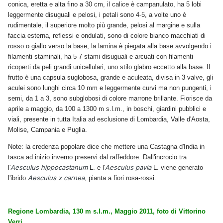
conica, eretta e alta fino a 30 cm, il calice è campanulato, ha 5 lobi
leggermente disuguali e pelosi, i petali sono 4-5, a volte uno è
rudimentale, il superiore molto più grande, pelosi al margine e sulla
faccia esterna, reflessi e ondulati, sono di colore bianco macchiati di
rosso o giallo verso la base, la lamina è piegata alla base avvolgendo i
filamenti staminali, ha 5-7 stami disuguali e arcuati con filamenti
ricoperti da peli grandi unicellulari, uno stilo glabro eccetto alla base. Il
frutto è una capsula suglobosa, grande e aculeata, divisa in 3 valve, gli
aculei sono lunghi circa 10 mm e leggermente curvi ma non pungenti, i
semi, da 1 a 3, sono subglobosi di colore marrone brillante. Fiorisce da
aprile a maggio, da 100 a 1300 m s.l.m., in boschi, giardini pubblici e
viali, presente in tutta Italia ad esclusione di Lombardia, Valle d'Aosta,
Molise, Campania e Puglia.
Note: la credenza popolare dice che mettere una Castagna d'India in
tasca ad inizio inverno preservi dal raffeddore. Dall'incrocio tra
Aesculus hippocastanum
Aesculus pavia
l'
L. e l'
L. viene generato
Aesculus x carnea
l'ibrido
, pianta a fiori rosa-rossi.
Regione Lombardia, 130 m s.l.m., Maggio 2011, foto di Vittorino
Verri.