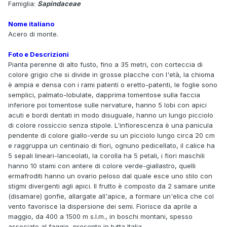
Famiglia:
Sapindaceae
Nome italiano
Acero di monte.
Foto e Descrizioni
Pianta perenne di alto fusto, fino a 35 metri, con corteccia di
colore grigio che si divide in grosse placche con l'età, la chioma
è ampia e densa con i rami patenti o eretto-patenti, le foglie sono
semplici, palmato-lobulate, dapprima tomentose sulla faccia
inferiore poi tomentose sulle nervature, hanno 5 lobi con apici
acuti e bordi dentati in modo disuguale, hanno un lungo picciolo
di colore rossiccio senza stipole. L'infiorescenza è una panicula
pendente di colore giallo-verde su un picciolo lungo circa 20 cm
e raggruppa un centinaio di fiori, ognuno pedicellato, il calice ha
5 sepali lineari-lanceolati, la corolla ha 5 petali, i fiori maschili
hanno 10 stami con antere di colore verde-giallastro, quelli
ermafroditi hanno un ovario peloso dal quale esce uno stilo con
stigmi divergenti agli apici. Il frutto è composto da 2 samare unite
(disamare) gonfie, allargate all'apice, a formare un'elica che col
vento favorisce la dispersione dei semi. Fiorisce da aprile a
maggio, da 400 a 1500 m s.l.m., in boschi montani, spesso
associato al faggio, presente in tutta Italia.