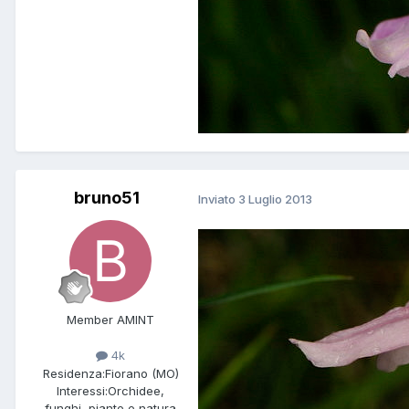
bruno51
Inviato
3 Luglio 2013
Member AMINT
4k
Residenza:
Fiorano (MO)
Interessi:
Orchidee,
funghi, piante e natura