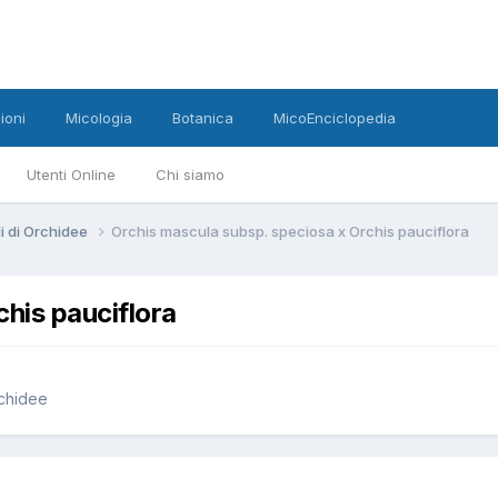
ioni
Micologia
Botanica
MicoEnciclopedia
Utenti Online
Chi siamo
di di Orchidee
Orchis mascula subsp. speciosa x Orchis pauciflora
his pauciflora
rchidee