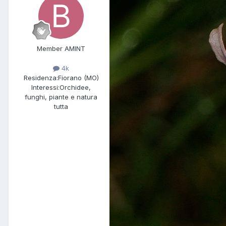
Member AMINT
4k
Residenza:
Fiorano (MO)
Interessi:
Orchidee,
funghi, piante e natura
tutta