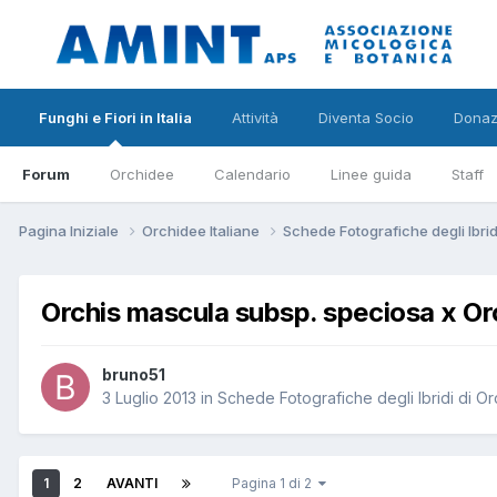
Funghi e Fiori in Italia
Attività
Diventa Socio
Donaz
Forum
Orchidee
Calendario
Linee guida
Staff
Pagina Iniziale
Orchidee Italiane
Schede Fotografiche degli Ibri
Orchis mascula subsp. speciosa x Orc
bruno51
3 Luglio 2013
in
Schede Fotografiche degli Ibridi di O
1
2
AVANTI
Pagina 1 di 2