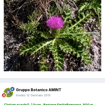
Gruppo Botanico AMINT
Inviato
12 Gennaio 2015
Cirsium acaule
(L.) Scop., Regione EmiliaRomagna, 800 m