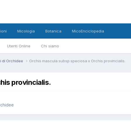
ioni
Micologia
Botanica
MicoEnciclopedia
Utenti Online
Chi siamo
di di Orchidee
Orchis mascula subsp speciosa x Orchis provincialis.
is provincialis.
Orchidee