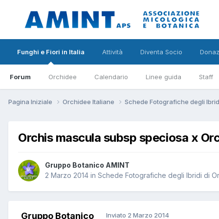
Funghi e Fiori in Italia
Attività
Diventa Socio
Donaz
Forum
Orchidee
Calendario
Linee guida
Staff
Pagina Iniziale
Orchidee Italiane
Schede Fotografiche degli Ibri
Orchis mascula subsp speciosa x Orch
Gruppo Botanico AMINT
2 Marzo 2014
in
Schede Fotografiche degli Ibridi di 
Gruppo Botanico
Inviato
2 Marzo 2014