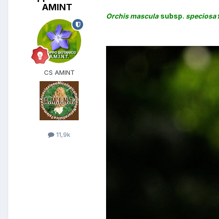
AMINT
Orchis mascula
subsp.
speciosa
CS AMINT
11,9k