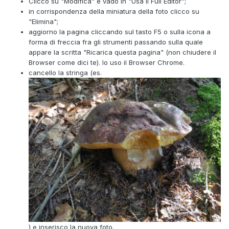
Clicco su "Modifica" e vado in "Usa il Full Editor";
in corrispondenza della miniatura della foto clicco su
"Elimina";
aggiorno la pagina cliccando sul tasto F5 o sulla icona a
forma di freccia fra gli strumenti passando sulla quale
appare la scritta "Ricarica questa pagina" (non chiudere il
Browser come dici te). Io uso il Browser Chrome.
cancello la stringa (es.
) e inserisco la nuova foto.