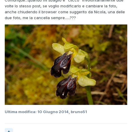
Comunque...quando mi sbaglio e "clicco" involontariamente due
volte lo stesso post, se voglio modificarlo e cambiare la foto,
anche chiudendo il browser come suggerito da Nicola, una delle
due foto, me la cancella sempre......???
Ultima modifica:
10 Giugno 2014
, bruno51