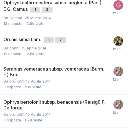
Ophrys tenthredinifera subsp. neglecta (Parl.)
E.G. Camus
1
2
Da
Gamba
,
25 Marzo 2014
13
risposte
2,9k
visite
Orchis simia Lam.
1
2
Da
bonni
,
15 Aprile 2014
12
risposte
2,8k
visite
Serapias vomeracea subsp. vomeracea (Burm.
F.) Briq.
Da
bruno51
,
12 Aprile 2014
3
risposte
919
visite
Ophrys bertolonii subsp. benacensis (Reisigl) P.
Delforge
Da
bruno51
,
10 Aprile 2014
3
risposte
879
visite