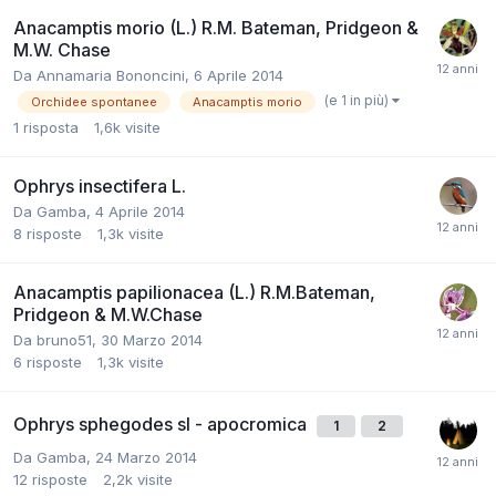
Anacamptis morio (L.) R.M. Bateman, Pridgeon &
M.W. Chase
Da
Annamaria Bononcini
,
6 Aprile 2014
(e 1 in più)
Orchidee spontanee
Anacamptis morio
1
risposta
1,6k
visite
Ophrys insectifera L.
Da
Gamba
,
4 Aprile 2014
8
risposte
1,3k
visite
Anacamptis papilionacea (L.) R.M.Bateman,
Pridgeon & M.W.Chase
Da
bruno51
,
30 Marzo 2014
6
risposte
1,3k
visite
Ophrys sphegodes sl - apocromica
1
2
Da
Gamba
,
24 Marzo 2014
12
risposte
2,2k
visite