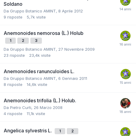
Soldano
Da
Gruppo Botanico AMINT
,
8 Aprile 2012
9
risposte
5,7k
visite
Anemonoides nemorosa (L.) Holub
1
2
3
Da
Gruppo Botanico AMINT
,
27 Novembre 2009
23
risposte
23,4k
visite
Anemonoides ranunculoides L.
Da
Gruppo Botanico AMINT
,
6 Gennaio 2011
8
risposte
14,6k
visite
Anemonoides trifolia (L.) Holub.
Da
Pietro Curti
,
26 Marzo 2008
4
risposte
11,1k
visite
Angelica sylvestris L.
1
2