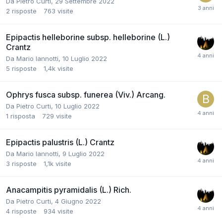
Da
Pietro Curti
,
29 Settembre 2022
2
risposte
763
visite
Epipactis helleborine subsp. helleborine (L.)
Crantz
Da
Mario Iannotti
,
10 Luglio 2022
5
risposte
1,4k
visite
Ophrys fusca subsp. funerea (Viv.) Arcang.
Da
Pietro Curti
,
10 Luglio 2022
1
risposta
729
visite
Epipactis palustris (L.) Crantz
Da
Mario Iannotti
,
9 Luglio 2022
3
risposte
1,1k
visite
Anacampitis pyramidalis (L.) Rich.
Da
Pietro Curti
,
4 Giugno 2022
4
risposte
934
visite