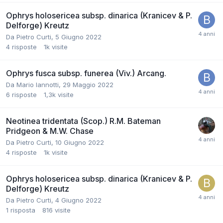
Ophrys holosericea subsp. dinarica (Kranicev & P.
Delforge) Kreutz
Da
Pietro Curti
,
5 Giugno 2022
4
risposte
1k
visite
Ophrys fusca subsp. funerea (Viv.) Arcang.
Da
Mario Iannotti
,
29 Maggio 2022
6
risposte
1,3k
visite
Neotinea tridentata (Scop.) R.M. Bateman
Pridgeon & M.W. Chase
Da
Pietro Curti
,
10 Giugno 2022
4
risposte
1k
visite
Ophrys holosericea subsp. dinarica (Kranicev & P.
Delforge) Kreutz
Da
Pietro Curti
,
4 Giugno 2022
1
risposta
816
visite