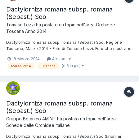
Dactylorhiza romana subsp. romana
(Sebast.) Soò
Tomaso Lezzi
ha postato un topic nell'area
Orchidee
Toscana Anno 2014
Dactylorhiza romana subsp. romana (Sebast.) Soò, Regione
Toscana, Marzo 2014 - Foto di Tomaso Lezzi. Foto che mostrano
la variabilità del colore, che varia dal bianco crema quasi puro,
18 Marzo 2014
4 risposte
al rosa, al viola. Lo sperone rivolto verso l'alto permette di
(e 3 in più)
Marzo 2014
Toscana
riconoscere questa specie dalla simile Dactylo...
Dactylorhiza romana subsp. romana
(Sebast.) Soò
Gruppo Botanico AMINT
ha postato un topic nell'area
Schede delle Orchidee Italiane
Dactylorhiza romana subsp. romana (Sebast.) Soò Sinonimi