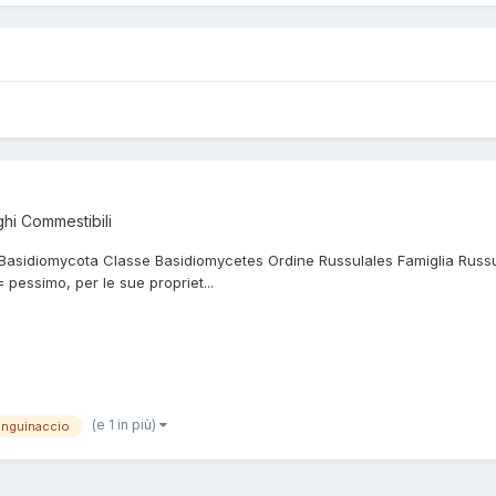
hi Commestibili
 Basidiomycota Classe Basidiomycetes Ordine Russulales Famiglia Russ
 pessimo, per le sue propriet...
(e 1 in più)
anguinaccio