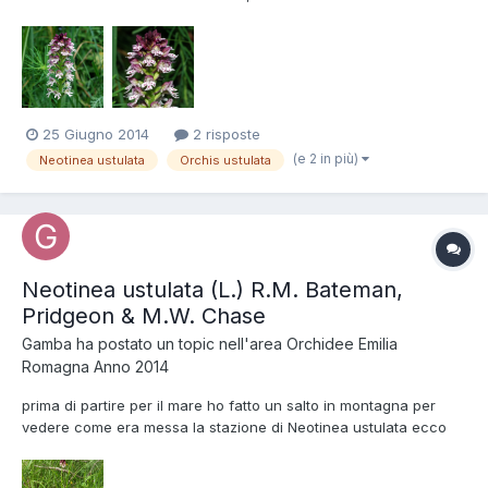
anni fa ci hanno costruito sopra un inutile eolico ( è crollato
dopo un anno ) e temevo di aver detto addio per sempre a
quella stazione. Invece quest'anno, inaspettatamente...
25 Giugno 2014
2 risposte
(e 2 in più)
Neotinea ustulata
Orchis ustulata
Neotinea ustulata (L.) R.M. Bateman,
Pridgeon & M.W. Chase
Gamba
ha postato un topic nell'area
Orchidee Emilia
Romagna Anno 2014
prima di partire per il mare ho fatto un salto in montagna per
vedere come era messa la stazione di Neotinea ustulata ecco
una piantina ad inizio fioritura