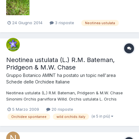
24 Giugno 2014
3 risposte
Neotinea ustulata
Neotinea ustulata (L.) R.M. Bateman,
Pridgeon & M.W. Chase
Gruppo Botanico AMINT
ha postato un topic nell'area
Schede delle Orchidee Italiane
Neotinea ustulata (L.) R.M. Bateman, Pridgeon & M.W. Chase
Sinonimi Orchis parviflora Willd. Orchis ustulata L. Orchis
ustulata var. aestivalis Kumpel Tassonomia Regno: Plantae
5 Marzo 2009
20 risposte
Divisione: Magnoliophyta Classe: Liliopsida Ordine: Orchidales
(e 5 in più)
Orchidee spontanee
wild orchids italy
Famiglia: Orchidaceae Nome italiano Orchide bruciacchiata...