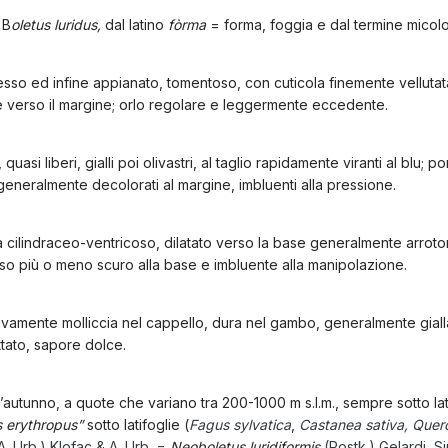
 B
oletus luridus,
dal latino
fòrma
= forma, foggia e dal termine micol
so ed infine appianato, tomentoso, con cuticola finemente vellutata,
te verso il margine; orlo regolare e leggermente eccedente.
uasi liberi, gialli poi olivastri, al taglio rapidamente viranti al blu; p
eneralmente decolorati al margine, imbluenti alla pressione.
 cilindraceo-ventricoso, dilatato verso la base generalmente arrot
osso più o meno scuro alla base e imbluente alla manipolazione.
amente molliccia nel cappello, dura nel gambo, generalmente giallastr
ttato, sapore dolce.
l’autunno, a quote che variano tra 200-1000 m s.l.m., sempre sotto lat
s erythropus”
sotto latifoglie (
Fagus sylvatica
,
Castanea sativa, Quer
A. Urb.) Klofac & A. Urb. =
Neoboletus luridiformis
(Rostk.) Gelardi, S