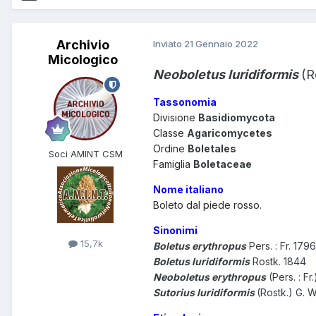
Archivio
Inviato
21 Gennaio 2022
Micologico
Neoboletus luridiformis
(R
Tassonomia
Divisione
Basidiomycota
Classe
Agaricomycetes
Ordine
Boletales
Soci AMINT CSM
Famiglia
Boletaceae
Nome italiano
Boleto dal piede rosso.
Sinonimi
15,7k
Boletus erythropus
Pers. : Fr. 1796
Boletus luridiformis
Rostk. 1844
Neoboletus erythropus
(Pers. : F
Sutorius luridiformis
(Rostk.) G. 