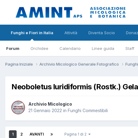
Funghi e Fiori in Italia
Attività
Diventa Socio
Donaz
Forum
Orchidee
Calendario
Linee guida
Staff
Pagina Iniziale
Archivio Micologico Generale Fotografico
Funghi
Neoboletus luridiformis (Rostk.) Gela
Archivio Micologico
21 Gennaio 2022
in
Funghi Commestibili
1
2
AVANTI
Pagina 1 di 2