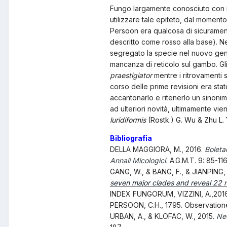
Fungo largamente conosciuto con 
utilizzare tale epiteto, dal moment
Persoon era qualcosa di sicuramen
descritto come rosso alla base). Ne
segregato la specie nel nuovo g
mancanza di reticolo sul gambo. Gli 
praestigiator
mentre i ritrovamenti 
corso delle prime revisioni era stat
accantonarlo e ritenerlo un sinonim
ad ulteriori novità, ultimamente 
luridiformis
(Rostk.) G. Wu & Zhu L.
Bibliografia
DELLA MAGGIORA, M., 2016.
Boleta
Annali Micologici.
A.G.M.T. 9: 85-116
GANG, W., & BANG, F., & JIANPING, X
seven major clades and reveal 22 n
INDEX FUNGORUM, VIZZINI, A.,2016
PERSOON, C.H., 1795. Observation
URBAN, A., & KLOFAC, W., 2015.
Ne