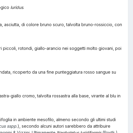
ogico
luridus
.
 asciutta, di colore bruno scuro, talvolta bruno-rossiccio, con
ori piccoli, rotondi, giallo-arancio nei soggetti molto giovani, poi
ondata, ricoperto da una fine punteggiatura rosso sangue su
a-giallo cromo, talvolta rossastra alla base, virante al blu in
ifoglia in ambiente mesofilo, almeno secondo gli ultimi studi
cus sspp.
), secondo alcuni autori sarebbero da attribuire
imonini & Vizzini. Ultimamente
Neoboletus luridiformis
(Rostk.)