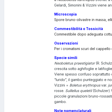
Gelardi, Simonini & Vizzini viene a
Microscopia
Spore bruno-olivastre in massa, elli
Commestibilità o Tossicità
Commestibile dopo adeguata cottura
Osservazioni
Per i cromatismi scuri del cappello
Specie simili
Neoboletus praestigiator
(R. Schulz
crescita sotto aghifoglie e latifogli
Viene spesso confuso soprattutto
“lurido”, il gambo punteggiato e no
Vizzini =
Boletus erythropus
var.
ju
rosse.
Suillellus queletii
(Schulzer) V
piccole granulazioni bruno-rossastr
gambo.
Note nomenclaturali