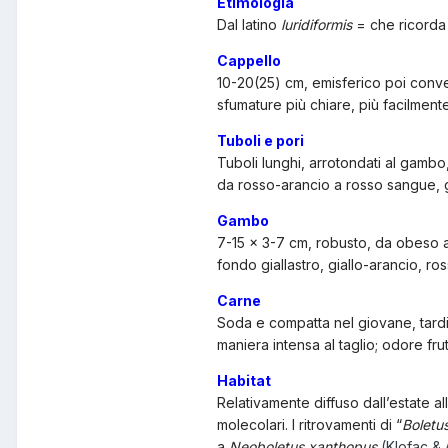
Etimologia
Dal latino
luridiformis
= che ricorda
Cappello
10-20(25) cm, emisferico poi conves
sfumature più chiare, più facilmen
Tuboli e pori
Tuboli lunghi, arrotondati al gambo, q
da rosso-arancio a rosso sangue, g
Gambo
7-15 × 3-7 cm, robusto, da obeso a
fondo giallastro, giallo-arancio, r
Carne
Soda e compatta nel giovane, tardiv
maniera intensa al taglio; odore fru
Habitat
Relativamente diffuso dall’estate al
molecolari. I ritrovamenti di “
Boletu
a
Neoboletus xanthopus
(Klofac & 