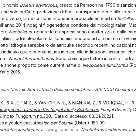
il binomio
Boletus erythropus
, creato da Persoon nel 1796 e sanziona
o che solo nell'interpretazione di Fries corrisponde bene alla specie
te diverso, la descrizione riconduce probabilmente ad un
Suillellus 
ll'anno 2014 indagini filogenetiche condotte dai micologi italiani Ma
enere
Neoboletus
,
genere le cui specie sono caratterizzate dalla carne 
ultimi studi molecolari e tassonomici tendono ad attribuire i ritrovame
sotto latifoglie sarebbero da attribuire secondo recenti indicazioni n
o indicato quale prioritario, ma in base alle indicazioni tassonomiche
o di
Neoboletus xanthopus
. Sono comunque tuttora in corso studi a
viene anche proposto come current name di
Neoboletus luridiformis
(Ro
 Yang 2016.
ceae Chevall. Stato attuale della nomenclatura , Atti XXXI Comitato 
.
., & XUE-TAI Z., & YAN-CHUN, L., & NIAN-KAI, Z., & MD. IQBAL, H., & Z
ew generic clades in the
fungal family Boletaceae
Fungal Diversity
D
.
Index Fungorum no.300
. [Data di accesso: 03/01/2022].
es mycologicae.
Annalen der Botanik
(Usteri). 15:1-39.
oboletus xanthopus
, a sibling species of
Neoboletus luridiformis
, an