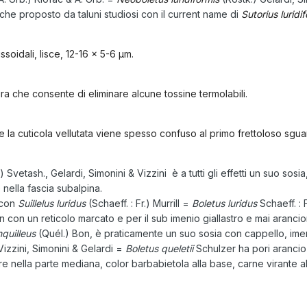
nche proposto da taluni studiosi con il current name di
Sutorius luridi
ssoidali, lisce, 12-16 × 5-6 µm.
 che consente di eliminare alcune tossine termolabili.
 e la cuticola vellutata viene spesso confuso al primo frettoloso sgua
) Svetash., Gelardi, Simonini & Vizzini è a tutti gli effetti un suo sosi
e nella fascia subalpina.
 con
Suillelus luridus
(Schaeff. : Fr.) Murrill =
Boletus luridus
Schaeff. : 
n con un reticolo marcato e per il sub imenio giallastro e mai aranci
nquilleus
(Quél.) Bon, è praticamente un suo sosia con cappello, imeni
izzini, Simonini & Gelardi =
Boletus queletii
Schulzer ha pori arancio
e nella parte mediana, color barbabietola alla base, carne virante a