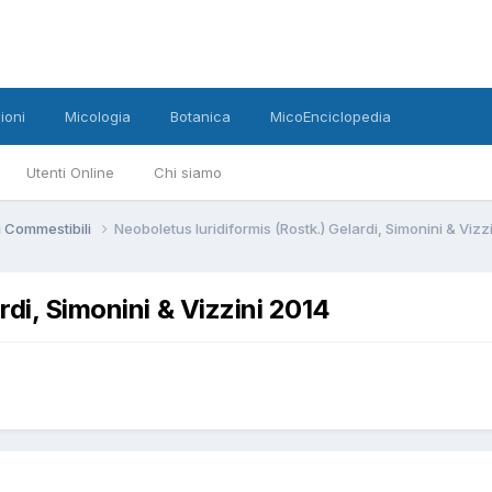
ioni
Micologia
Botanica
MicoEnciclopedia
Utenti Online
Chi siamo
 Commestibili
Neoboletus luridiformis (Rostk.) Gelardi, Simonini & Vizz
rdi, Simonini & Vizzini 2014