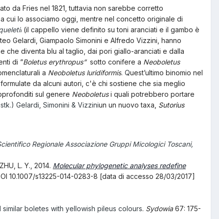
to da Fries nel 1821, tuttavia non sarebbe corretto
 a cui lo associamo oggi, mentre nel concetto originale di
queletii
(il cappello viene definito su toni aranciati e il gambo è
tteo Gelardi, Giampaolo Simonini e Alfredo Vizzini, hanno
che diventa blu al taglio, dai pori giallo-aranciati e dalla
nti di
“
Boletus erythropus”
sotto conifere a
Neoboletus
omenclaturali a
Neoboletus luridiformis
. Q
uest’ultimo binomio nel
 formulate da alcuni autori, c'è chi sostiene che sia meglio
pprofonditi sul genere
Neoboletus
i quali potrebbero portare
stk.) Gelardi, Simonini & Vizzini
un un nuovo taxa,
Sutorius
Scientifico Regionale Associazione Gruppi Micologici Toscani,
HU, L. Y., 2014.
Molecular phylogenetic analyses redefine
OI 10.1007/s13225-014-0283-8 [data di accesso 28/03/2017]
d similar boletes with yellowish pileus colours
.
Sydowia
67: 175-