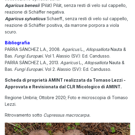
Agaricus benesii
(Pilát) Pilát, senza resti di velo sul cappello,
reazione di Schäffer negativa.
Agaricus sylvaticus
Schaeff., senza resti di velo sul cappello,
reazione di Schäffer positiva, da marrone porpora a viola
scuro.
Bibliografia
PARRA SÁNCHEZ L.A., 2008.
Agaricus
L.,
Allopsalliota
Nauta &
Bas.
Fungi Europæi.
Vol 1.
Alassio (SV): Ed. Candusso.
PARRA SÁNCHEZ L.A., 2013.
Agaricus
L.,
Allopsalliota
Nauta &
Bas.
Fungi Europæi.
Vol 2.
Alassio (SV): Ed. Candusso.
Scheda di proprietà AMINT realizzata da Tomaso Lezzi -
Approvata e Revisionata dal CLR Micologico di AMINT.
Regione Umbria; Ottobre 2020; Foto e microscopia di Tomaso
Lezzi.
Ritrovamento sotto
Cupressus macrocarpa.