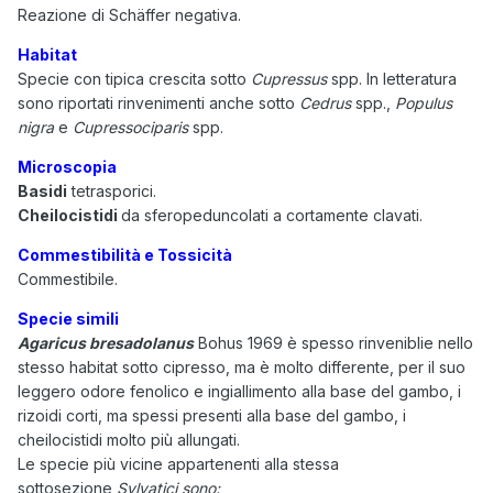
Reazione di Schäffer negativa.
Habitat
Specie con tipica crescita sotto
Cupressus
spp. In letteratura
sono riportati rinvenimenti anche sotto
Cedrus
spp.,
Populus
nigra
e
Cupressociparis
spp.
Microscopia
Basidi
tetrasporici.
Cheilocistidi
da sferopeduncolati a cortamente clavati.
Commestibilità e Tossicità
Commestibile.
Specie simili
Agaricus bresadolanus
Bohus 1969 è spesso rinveniblie nello
stesso habitat sotto cipresso, ma è molto differente, per il suo
leggero odore fenolico e ingiallimento alla base del gambo, i
rizoidi corti, ma spessi presenti alla base del gambo, i
cheilocistidi molto più allungati.
Le specie più vicine appartenenti alla stessa
sottosezione
Sylvatici sono: