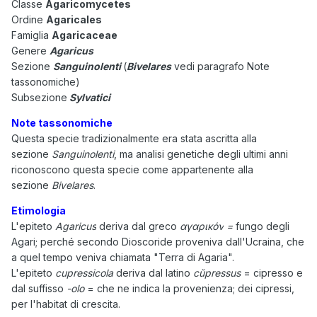
Classe
Agaricomycetes
Ordine
Agaricales
Famiglia
Agaricaceae
Genere
Agaricus
Sezione
Sanguinolenti
(
Bivelares
vedi paragrafo Note
tassonomiche)
Subsezione
Sylvatici
Note tassonomiche
Questa specie tradizionalmente era stata ascritta alla
sezione
Sanguinolenti
, ma analisi genetiche degli ultimi anni
riconoscono questa specie come appartenente alla
sezione
Bivelares
.
Etimologia
L'epiteto
Agaricus
deriva dal greco
αγαρικόν
=
fungo degli
Agari; perché secondo Dioscoride proveniva dall'Ucraina, che
a quel tempo veniva chiamata "Terra di Agaria".
L'epiteto
cupressicola
deriva dal latino
cŭpressus
= cipresso e
dal suffisso
-olo
= che ne indica la provenienza; dei cipressi,
per l'habitat di crescita
.