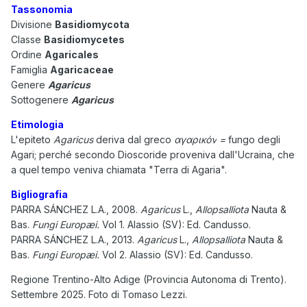
Tassonomia
Divisione
Basidiomycota
Classe
Basidiomycetes
Ordine
Agaricales
Famiglia
Agaricaceae
Genere
Agaricus
Sottogenere
Agaricus
Etimologia
L'epiteto
Agaricus
deriva dal greco
αγαρικόν
=
fungo degli
Agari; perché secondo Dioscoride proveniva dall'Ucraina, che
a quel tempo veniva chiamata "Terra di Agaria".
Bigliografia
PARRA SÁNCHEZ L.A., 2008.
Agaricus
L.,
Allopsalliota
Nauta &
Bas.
Fungi Europæi.
Vol 1.
Alassio (SV): Ed. Candusso.
PARRA SÁNCHEZ L.A., 2013.
Agaricus
L.,
Allopsalliota
Nauta &
Bas.
Fungi Europæi.
Vol 2. Alassio (SV): Ed. Candusso.
Regione Trentino-Alto Adige (Provincia Autonoma di Trento).
Settembre 2025. Foto di Tomaso Lezzi.