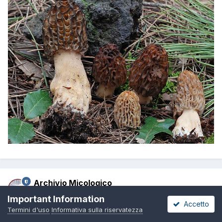
Archivio Micologico
Inviato
21 Aprile 2016
Important Information
Accetto
Termini d'uso
Informativa sulla riservatezza
Morchella elata
Fr.; Regione Valle d'Aosta; Maggio 2009; Foto e