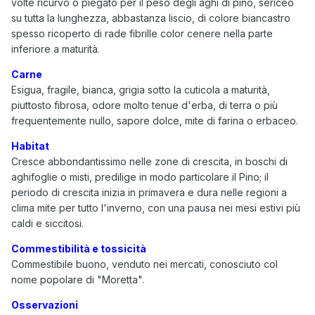
volte ricurvo o piegato per il peso degli aghi di pino, sericeo
su tutta la lunghezza, abbastanza liscio, di colore biancastro
spesso ricoperto di rade fibrille color cenere nella parte
inferiore a maturità.
Carne
Esigua, fragile, bianca, grigia sotto la cuticola a maturità,
piuttosto fibrosa, odore molto tenue d'erba, di terra o più
frequentemente nullo, sapore dolce, mite di farina o erbaceo.
Habitat
Cresce abbondantissimo nelle zone di crescita, in boschi di
aghifoglie o misti, predilige in modo particolare il Pino; il
periodo di crescita inizia in primavera e dura nelle regioni a
clima mite per tutto l'inverno, con una pausa nei mesi estivi più
caldi e siccitosi.
Commestibilità e tossicità
Commestibile buono, venduto nei mercati, conosciuto col
nome popolare di "Moretta".
Osservazioni