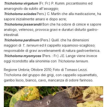
Tricholoma virgatum
(Fr. :Fr.) P. Kumm. piccantissimo ed
amarognolo da subito all'assaggio;
Tricholoma sciodes
Pers.) C. Martín che alla masticazione, ha
sapore inizialmente amaro e dopo acre;
Tricholoma josserandii
Bon che ha odore di cimice e sapore
analogo, velenoso, provoca gravi e duraturi disturbi gastro-
intestinali.
Tricholoma pardinum
(Pers.) Quél. che ha dimensioni
maggiori di
T. terreum
ed il cappello squamoso-scaglioso;
responsabile di gravi avvelenamenti di natura gastroenterica.
Tricholoma myomyces
(Pers. : Fr.) J.E. Lange viene invece
oggi ricondotto alla sinonimia con
Tricholoma terreum
.
Regione Umbria; Ottobre 2010; Foto di Tomaso Lezzi.
Tricholoma del gruppo dei grigi, con cappello squamettato,
gambo liscio, bianco, cavo, mancanza di odore farinoso.