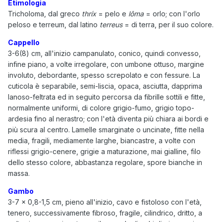
Etimologia
Tricholoma, dal greco
thríx
= pelo e
lôma
= orlo; con l'orlo
peloso e terreum, dal latino
terreus
= di terra, per il suo colore.
Cappello
3-6(8) cm, all'inizio campanulato, conico, quindi convesso,
infine piano, a volte irregolare, con umbone ottuso, margine
involuto, debordante, spesso screpolato e con fessure. La
cuticola è separabile, semi-liscia, opaca, asciutta, dapprima
lanoso-feltrata ed in seguito percorsa da fibrille sottili e fitte,
normalmente uniformi, di colore grigio-fumo, grigio topo-
ardesia fino al nerastro; con l'età diventa più chiara ai bordi e
più scura al centro. Lamelle smarginate o uncinate, fitte nella
media, fragili, mediamente larghe, biancastre, a volte con
riflessi grigio-cenere, grigie a maturazione, mai gialline, filo
dello stesso colore, abbastanza regolare, spore bianche in
massa.
Gambo
3-7 × 0,8-1,5 cm, pieno all'inizio, cavo e fistoloso con l'età,
tenero, successivamente fibroso, fragile, cilindrico, dritto, a