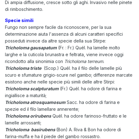
Di ampia diffusione, cresce sotto gli aghi. Invasivo nelle pinete
di rimboschimento.
Specie simili
Fungo non sempre facile da riconoscere, per la sua
determinazione aiuta l'assenza di alcuni caratteri specifici
posseduti invece da altre specie della sua Stirpe:
Tricholoma gausapatum
(Fr. : Fr.) Quél. ha lamelle molto
larghe e la cuticola brunastra e feltrata,
viene invece oggi
ricondotto alla sinonimia con
Tricholoma terreum
.
Tricholoma triste
(Scop.) Quél. ha il filo delle lamelle più
scuro e sfumature grigio-scure nel gambo; differenze marcate
esistono anche nelle specie più simili delle altre Stirpi:
Tricholoma scalpturatum
(Fr.) Quél. ha odore di farina e
ingiallisce a maturità;
Tricholoma atrosquamosum
Sacc. ha odore di farina e
spezie ed il filo lamellare annerente;
Tricholoma orirubens
Quél. ha odore farinoso-fruttato e le
lamelle arrossanti;
Tricholoma basirubens
(Bon) A. Riva & Bon ha odore di
farina-muffa e ha il piede del gambo rossastro.