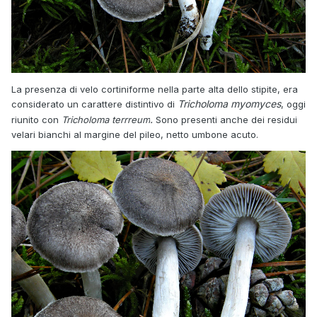
La presenza di velo cortiniforme nella parte alta dello stipite, era
Tricholoma myomyces
considerato un carattere distintivo di
, oggi
.
riunito con
Tricholoma terrreum
Sono presenti anche dei residui
velari bianchi al margine del pileo, netto umbone acuto.