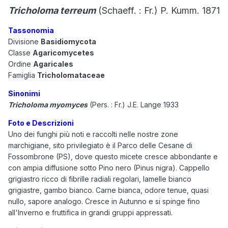
Tricholoma terreum
(Schaeff. : Fr.) P. Kumm. 1871
Tassonomia
Divisione
Basidiomycota
Classe
Agaricomycetes
Ordine
Agaricales
Famiglia
Tricholomataceae
Sinonimi
Tricholoma myomyces
(Pers. : Fr.) J.E. Lange 1933
Foto e Descrizioni
Uno dei funghi più noti e raccolti nelle nostre zone
marchigiane, sito privilegiato è il Parco delle Cesane di
Fossombrone (PS), dove questo micete cresce abbondante e
con ampia diffusione sotto Pino nero (Pinus nigra). Cappello
grigiastro ricco di fibrille radiali regolari, lamelle bianco
grigiastre, gambo bianco. Carne bianca, odore tenue, quasi
nullo, sapore analogo. Cresce in Autunno e si spinge fino
all'Inverno e fruttifica in grandi gruppi appressati.