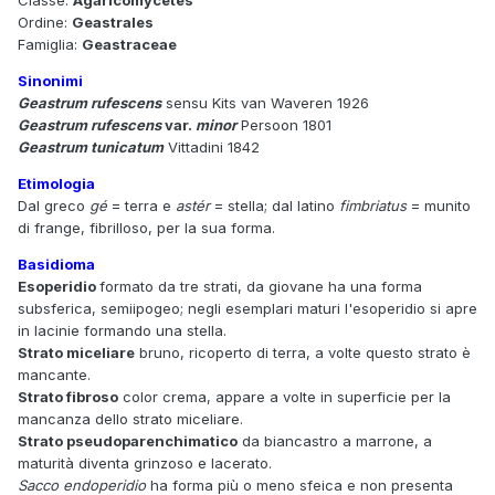
Classe:
Agaricomycetes
Ordine:
Geastrales
Famiglia:
Geastraceae
Sinonimi
Geastrum rufescens
sensu Kits van Waveren 1926
Geastrum rufescens
var.
minor
Persoon 1801
Geastrum tunicatum
Vittadini 1842
Etimologia
Dal greco
gé
= terra e
astér
= stella; dal latino
fimbriatus
= munito
di frange, fibrilloso, per la sua forma.
Basidioma
Esoperidio
formato da tre strati, da giovane ha una forma
subsferica, semiipogeo; negli esemplari maturi l'esoperidio si apre
in lacinie formando una stella.
Strato miceliare
bruno, ricoperto di terra, a volte questo strato è
mancante.
Strato fibroso
color crema, appare a volte in superficie per la
mancanza dello strato miceliare.
Strato pseudoparenchimatico
da biancastro a marrone, a
maturità diventa grinzoso e lacerato.
Sacco endoperidio
ha forma più o meno sfeica e non presenta