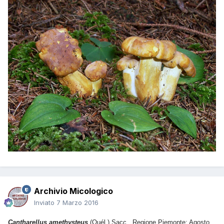
Archivio Micologico
Inviato
7 Marzo 2016
Cantharellus amethysteus
(Quél.) Sacc., Regione Piemonte; Agosto