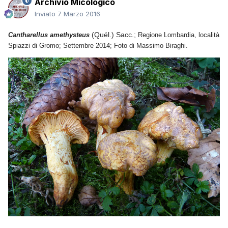
Archivio Micologico
Inviato
7 Marzo 2016
(Quél.) Sacc.;
Cantharellus amethysteus
Regione Lombardia, località
Spiazzi di Gromo; Settembre 2014; Foto di Massimo Biraghi.