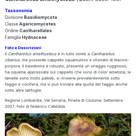
Tassonomia
Divisione
Basidiomycota
Classe
Agaricomycetes
Ordine
Cantharellales
Famiglia
Hydnaceae
Foto e Descrizioni
Il
Cantharellus amethysteus
è in tutto simile a
Cantharellus
cibarius
, ma possiede cappello squamuloso e sfumato di lilacino-
porpora. Il basidioma è robusto, presenta un viraggio rugginoso,
ha squame appressate sul cappello che sono di color ametista, le
lamelle sono molto pallide, si rinviene prevalentemente sotto
faggio e conifera, ma si può trovare alla quota del faggio anche
sotto altre latifoglie.
Regione Lombardia, Val Seriana, Pineta di Clusone; Settembre
2007; Foto di Federico Calledda.