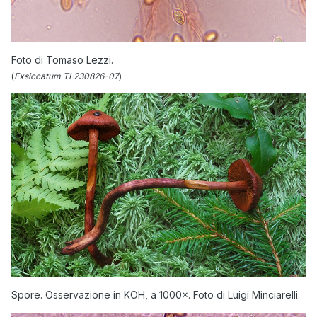
Foto di Tomaso Lezzi.
(
Exsiccatum TL230826-07
)
Spore. Osservazione in KOH, a 1000×. Foto di Luigi Minciarelli.