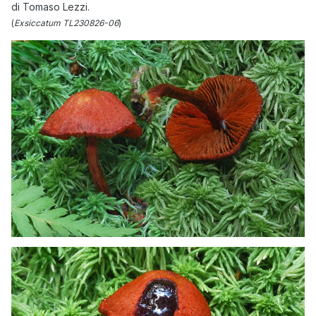
di Tomaso Lezzi.
(
Exsiccatum TL230826-06
)