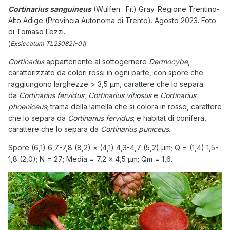
Cortinarius sanguineus
(Wulfen : Fr.) Gray. Regione Trentino-
Alto Adige (Provincia Autonoma di Trento). Agosto 2023. Foto
di Tomaso Lezzi.
(
Exsiccatum TL230821-01
)
Cortinarius
appartenente al sottogernere
Dermocybe
,
caratterizzato da colori rossi in ogni parte, con spore che
raggiungono larghezze > 3,5 µm, carattere che lo separa
da
Cortinarius fervidus
,
Cortinarius vitiosus
e
Cortinarius
phoeniceus
; trama della lamella che si colora in rosso, carattere
che lo separa da
Cortinarius fervidus
; e habitat di conifera,
carattere che lo separa da
Cortinarius puniceus
.
Spore (6,1) 6,7-7,8 (8,2) × (4,1) 4,3-4,7 (5,2) µm; Q = (1,4) 1,5-
1,8 (2,0); N = 27; Media = 7,2 × 4,5 µm; Qm = 1,6.