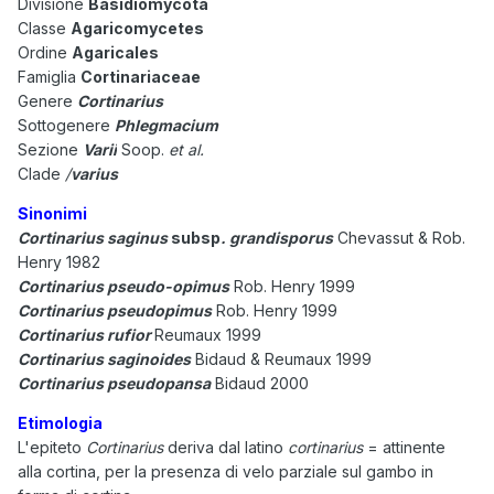
Divisione
Basidiomycota
Classe
Agaricomycetes
Ordine
Agaricales
Famiglia
Cortinariaceae
Genere
Cortinarius
Sottogenere
Phlegmacium
Sezione
Varii
Soop.
et al.
Clade
/
varius
Sinonimi
Cortinarius saginus
subsp
. grandisporus
Chevassut & Rob.
Henry 1982
Cortinarius pseudo-opimus
Rob. Henry 1999
Cortinarius pseudopimus
Rob. Henry 1999
Cortinarius rufior
Reumaux 1999
Cortinarius saginoides
Bidaud & Reumaux 1999
Cortinarius pseudopansa
Bidaud 2000
Etimologia
L'epiteto
Cortinarius
deriva dal latino
cortinarius
= attinente
alla cortina, per la presenza di velo parziale sul gambo in