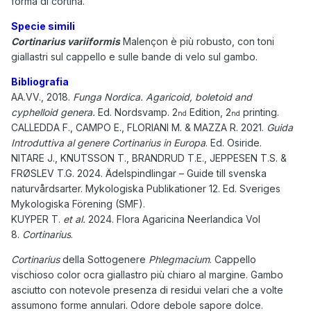
forma di cortina.
Specie simili
Cortinarius variiformis
Malençon è più robusto, con toni
giallastri sul cappello e sulle bande di velo sul gambo.
Bibliografia
AA.VV., 2018.
Funga Nordica. Agaricoid, boletoid and
cyphelloid genera.
Ed. Nordsvamp. 2
Edition, 2
printing.
nd
nd
CALLEDDA F., CAMPO E., FLORIANI M. & MAZZA R. 2021.
Guida
Introduttiva al genere Cortinarius in Europa
. Ed. Osiride.
NITARE J., KNUTSSON T., BRANDRUD T.E., JEPPESEN T.S. &
FRØSLEV T.G. 2024. Ädelspindlingar – Guide till svenska
naturvårdsarter. Mykologiska Publikationer 12. Ed. Sveriges
Mykologiska Förening (SMF).
KUYPER T.
et al.
2024.
Flora Agaricina Neerlandica Vol
8.
Cortinarius
.
Cortinarius
della Sottogenere
Phlegmacium
. Cappello
vischioso color ocra giallastro più chiaro al margine. Gambo
asciutto con notevole presenza di residui velari che a volte
assumono forme annulari. Odore debole sapore dolce.