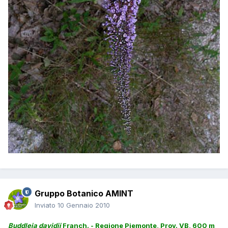
Gruppo Botanico AMINT
Inviato
10 Gennaio 2010
Buddleja davidii
Franch. - Regione Piemonte, Prov. VB, 600 m