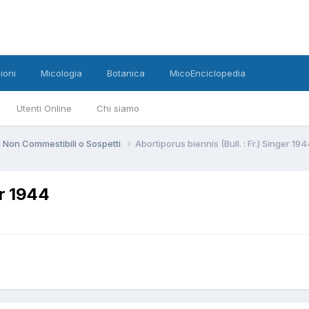
ioni
Micologia
Botanica
MicoEnciclopedia
Utenti Online
Chi siamo
 Non Commestibili o Sospetti
Abortiporus biennis (Bull. : Fr.) Singer 19
er 1944