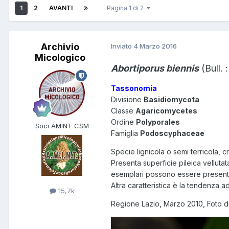
1
2
AVANTI
Pagina 1 di 2
Archivio
Inviato
4 Marzo 2016
Micologico
Abortiporus biennis
(Bull. 
Tassonomia
Divisione
Basidiomycota
Classe
Agaricomycetes
Ordine
Polyporales
Soci AMINT CSM
Famiglia
Podoscyphaceae
Specie lignicola o semi terricola, cr
Presenta superficie pileica velluta
esemplari possono essere presenti
Altra caratteristica è la tendenza ad
15,7k
Regione Lazio, Marzo 2010, Foto d