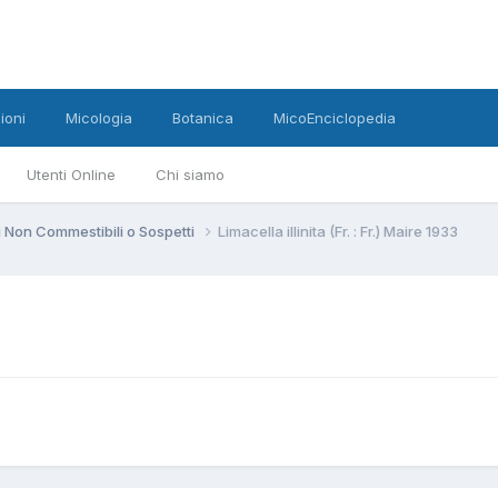
ioni
Micologia
Botanica
MicoEnciclopedia
Utenti Online
Chi siamo
 Non Commestibili o Sospetti
Limacella illinita (Fr. : Fr.) Maire 1933