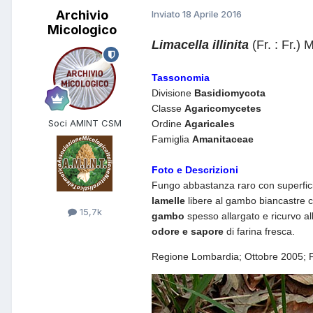
Archivio
Inviato
18 Aprile 2016
Micologico
Limacella illinita
(Fr. : Fr.)
Tassonomia
Divisione
Basidiomycota
Classe
Agaricomycetes
Soci AMINT CSM
Ordine
Agaricales
Famiglia
Amanitaceae
Foto e Descrizioni
Fungo abbastanza raro con superficie
lamelle
libere al gambo biancastre 
15,7k
gambo
spesso allargato e ricurvo all
odore e sapore
di farina fresca.
Regione Lombardia; Ottobre 2005; Fo