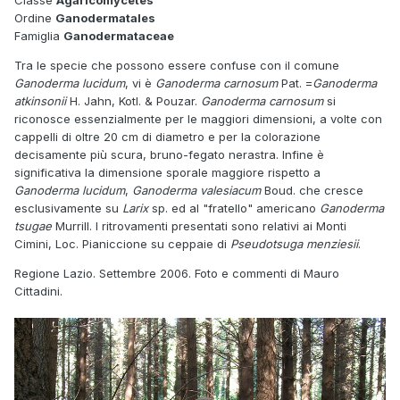
Classe
Agaricomycetes
Ordine
Ganodermatales
Famiglia
Ganodermataceae
Tra le specie che possono essere confuse con il comune
Ganoderma lucidum
, vi è
Ganoderma carnosum
Pat. =
Ganoderma
atkinsonii
H. Jahn, Kotl. & Pouzar.
Ganoderma carnosum
si
riconosce essenzialmente per le maggiori dimensioni, a volte con
cappelli di oltre 20 cm di diametro e per la colorazione
decisamente più scura, bruno-fegato nerastra. Infine è
significativa la dimensione sporale maggiore rispetto a
Ganoderma lucidum
,
Ganoderma valesiacum
Boud. che cresce
esclusivamente su
Larix
sp. ed al "fratello" americano
Ganoderma
tsugae
Murrill. I ritrovamenti presentati sono relativi ai Monti
Cimini, Loc. Pianiccione su ceppaie di
Pseudotsuga menziesii
.
Regione Lazio. Settembre 2006. Foto e commenti di Mauro
Cittadini.