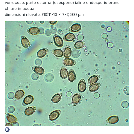
verrucose. parte esterna (esosporio) ialino endosporio bruno
chiaro in acqua.
dimensioni rilevate: (10)11-13 × 7-7,5(8) µm.