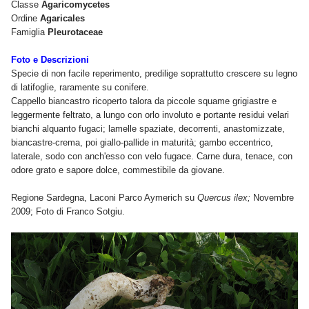
Classe
Agaricomycetes
Ordine
Agaricales
Famiglia
Pleurotaceae
Foto e Descrizioni
Specie di non facile reperimento, predilige soprattutto crescere su legno
di latifoglie, raramente su conifere.
Cappello biancastro ricoperto talora da piccole squame grigiastre e
leggermente feltrato, a lungo con orlo involuto e portante residui velari
bianchi alquanto fugaci; lamelle spaziate, decorrenti, anastomizzate,
biancastre-crema, poi giallo-pallide in maturità; gambo eccentrico,
laterale, sodo con anch'esso con velo fugace. Carne dura, tenace, con
odore grato e sapore dolce, commestibile da giovane.
Regione Sardegna, Laconi Parco Aymerich su
Quercus ilex;
Novembre
2009; Foto di Franco Sotgiu.