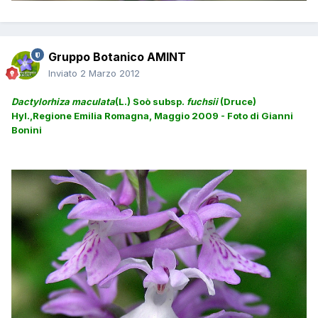
Gruppo Botanico AMINT
Inviato
2 Marzo 2012
Dactylorhiza maculata
(L.) Soò subsp.
fuchsii
(Druce)
Hyl.,Regione Emilia Romagna, Maggio 2009 - Foto di Gianni
Bonini