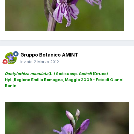
Gruppo Botanico AMINT
Inviato
2 Marzo 2012
Dactylorhiza maculata
(L.) Soò subsp.
fuchsii
(Druce)
Hyl.,Regione Emilia Romagna, Maggio 2009 - Foto di Gianni
Bonini