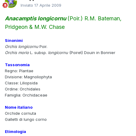
Inviato
17 Aprile 2009
Anacamptis longicornu
(Poir.) R.M. Bateman,
Pridgeon & M.W. Chase
Sinonimi
Orchis longicornu
Poir.
Orchis morio
L. subsp.
longicornu
(Poiret) Douin in Bonnier
Tassonomia
Regno: Plantae
Divisione: Magnoliophyta
Classe: Liliopsida
Ordine: Orchidales
Famiglia: Orchidaceae
Nome italiano
Orchide cornuta
Galletti di lungo corno
Etimologia