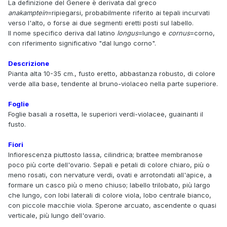
La definizione del Genere è derivata dal greco
anakamptein
=ripiegarsi, probabilmente riferito ai tepali incurvati
verso l'alto, o forse ai due segmenti eretti posti sul labello.
Il nome specifico deriva dal latino
longus
=lungo e
cornus
=corno,
con riferimento significativo "dal lungo corno".
Descrizione
Pianta alta 10-35 cm., fusto eretto, abbastanza robusto, di colore
verde alla base, tendente al bruno-violaceo nella parte superiore.
Foglie
Foglie basali a rosetta, le superiori verdi-violacee, guainanti il
fusto.
Fiori
Infiorescenza piuttosto lassa, cilindrica; brattee membranose
poco più corte dell'ovario. Sepali e petali di colore chiaro, più o
meno rosati, con nervature verdi, ovati e arrotondati all'apice, a
formare un casco più o meno chiuso; labello trilobato, più largo
che lungo, con lobi laterali di colore viola, lobo centrale bianco,
con piccole macchie viola. Sperone arcuato, ascendente o quasi
verticale, più lungo dell'ovario.