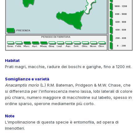
Habitat
Prati magri, macchie, radure dei boschi e garighe, fino a 1200 mt.
Somiglianze e varietà
Anacamptis morio
(L.) R.M. Bateman, Pridgeon & M.W. Chase, che
si differenzia per l'infiorescenza meno lassa, lobi laterali di colore
più chiaro, numero maggiore di macchioline sul labello, spesso in
ordine sparso, sperone mediamente più corto.
Note
L'impollinazione di questa specie è entomofila, ad opera di
Imenotteri.