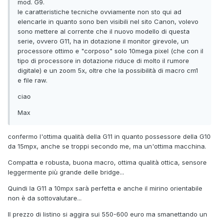
mod. G9.
le caratteristiche tecniche ovviamente non sto qui ad
elencarle in quanto sono ben visibili nel sito Canon, volevo
sono mettere al corrente che il nuovo modello di questa
serie, ovvero G11, ha in dotazione il monitor girevole, un
processore ottimo e "corposo" solo 10mega pixel (che con il
tipo di processore in dotazione riduce di molto il rumore
digitale) e un zoom 5x, oltre che la possibilità di macro cm1
e file raw.
ciao
Max
confermo l'ottima qualità della G11 in quanto possessore della G10
da 15mpx, anche se troppi secondo me, ma un'ottima macchina.
Compatta e robusta, buona macro, ottima qualità ottica, sensore
leggermente più grande delle bridge...
Quindi la G11 a 10mpx sarà perfetta e anche il mirino orientabile
non è da sottovalutare...
Il prezzo di listino si aggira sui 550-600 euro ma smanettando un