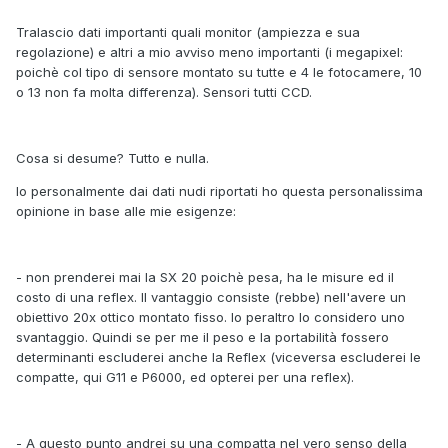
Tralascio dati importanti quali monitor (ampiezza e sua
regolazione) e altri a mio avviso meno importanti (i megapixel:
poichè col tipo di sensore montato su tutte e 4 le fotocamere, 10
o 13 non fa molta differenza). Sensori tutti CCD.
Cosa si desume? Tutto e nulla.
Io personalmente dai dati nudi riportati ho questa personalissima
opinione in base alle mie esigenze:
- non prenderei mai la SX 20 poichè pesa, ha le misure ed il
costo di una reflex. Il vantaggio consiste (rebbe) nell'avere un
obiettivo 20x ottico montato fisso. Io peraltro lo considero uno
svantaggio. Quindi se per me il peso e la portabilità fossero
determinanti escluderei anche la Reflex (viceversa escluderei le
compatte, qui G11 e P6000, ed opterei per una reflex).
- A questo punto andrei su una compatta nel vero senso della