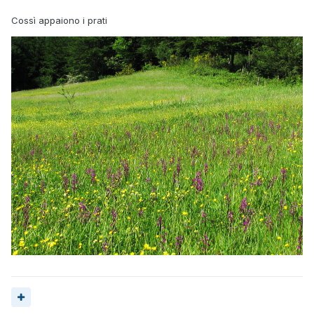
Cossì appaiono i prati