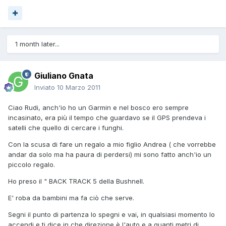
1 month later...
Giuliano Gnata
Inviato
10 Marzo 2011
Ciao Rudi, anch'io ho un Garmin e nel bosco ero sempre
incasinato, era più il tempo che guardavo se il GPS prendeva i
satelli che quello di cercare i funghi.
Con la scusa di fare un regalo a mio figlio Andrea ( che vorrebbe
andar da solo ma ha paura di perdersi) mi sono fatto anch'io un
piccolo regalo.
Ho preso il " BACK TRACK 5 della Bushnell.
E' roba da bambini ma fa ciò che serve.
Segni il punto di partenza lo spegni e vai, in qualsiasi momento lo
accendi e ti dice in che direzione è l'auto e a quanti metri di