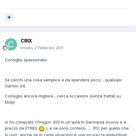
CRIX
Inviato
2 Febbraio 2011
Consiglio spassionato.
Se cerchi una cosa semplice e da spendere poco.....qualsiasi
Garmin (H).
Consiglio ancora migliore....cerca occasioni (senza fretta) su
Ebay!
Io ho comprato l'Oregon 300 in un'asta in Germania (nuovo e a
prezzo da ETREX
), e ne sono conteno ..... (PS: per quello che
lo uso!...anche se in certe situazioni è una sicurezza aggiuntiva)