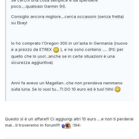
Se cerchi una cosa semplice e da spendere
poco.....qualsiasi Garmin (H).
Consiglio ancora migliore....cerca occasioni (senza fretta)
su Ebay!
Io ho comprato l'Oregon 300 in un'asta in Germania (nuovo
e a prezzo da ETREX
), e ne sono conteno ..... (PS: per
quello che lo uso!...anche se in certe situazioni è una
sicurezza aggiuntiva)
Anni fa avevo un Magellan...che non prendeva nemmeno
sulla luna. Se lo vuoi tu....TI DO 10 euro ed è tuo! hihii
Questo sì è un affare!!! Ci aggiungi altri 10 euro ....e non ti perderai
mai....ti troveremo in forum!!!!
:194: