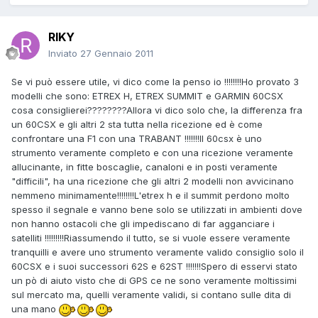
RIKY
Inviato
27 Gennaio 2011
Se vi può essere utile, vi dico come la penso io !!!!!!!!Ho provato 3
modelli che sono: ETREX H, ETREX SUMMIT e GARMIN 60CSX
cosa consiglierei????????Allora vi dico solo che, la differenza fra
un 60CSX e gli altri 2 sta tutta nella ricezione ed è come
confrontare una F1 con una TRABANT !!!!!!!Il 60csx è uno
strumento veramente completo e con una ricezione veramente
allucinante, in fitte boscaglie, canaloni e in posti veramente
"difficili", ha una ricezione che gli altri 2 modelli non avvicinano
nemmeno minimamente!!!!!!!!L'etrex h e il summit perdono molto
spesso il segnale e vanno bene solo se utilizzati in ambienti dove
non hanno ostacoli che gli impediscano di far agganciare i
satelliti !!!!!!!!!Riassumendo il tutto, se si vuole essere veramente
tranquilli e avere uno strumento veramente valido consiglio solo il
60CSX e i suoi successori 62S e 62ST !!!!!!!Spero di esservi stato
un pò di aiuto visto che di GPS ce ne sono veramente moltissimi
sul mercato ma, quelli veramente validi, si contano sulle dita di
una mano