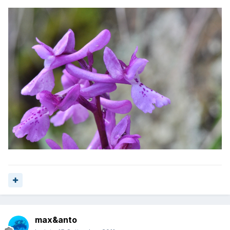
max&anto