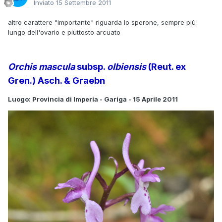
Inviato
15 Settembre 2011
altro carattere "importante" riguarda lo sperone, sempre più
lungo dell'ovario e piuttosto arcuato
Orchis mascula
subsp.
olbiensis
(Reut. ex
Gren.) Asch. & Graebn
Luogo: Provincia di Imperia - Gariga - 15 Aprile 2011