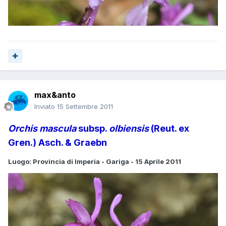
max&anto
Inviato
15 Settembre 2011
Orchis mascula
subsp.
olbiensis
(Reut. ex
Gren.) Asch. & Graebn
Luogo: Provincia di Imperia - Gariga - 15 Aprile 2011