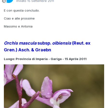
Inviato
15 Settembre 2011
E con questa concludo.
Ciao e alle prossime
Massimo e Antonia
Orchis mascula
subsp.
olbiensis
(Reut. ex
Gren.) Asch. & Graebn
Luogo: Provincia di Imperia - Gariga - 15 Aprile 2011