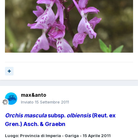
max&anto
Inviato
15 Settembre 2011
Orchis mascula
subsp.
olbiensis
(Reut. ex
Gren.) Asch. & Graebn
Luogo: Provincia di Imperia - Gariga - 15 Aprile 2011