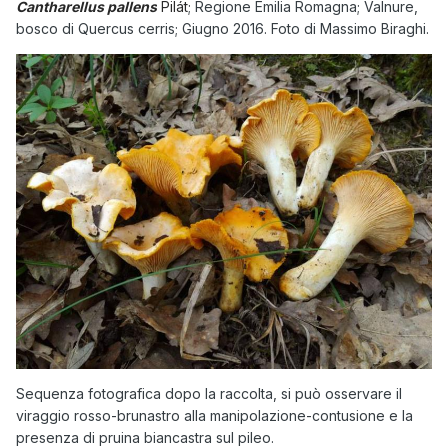
Cantharellus pallens
Pilát
; Regione Emilia Romagna; Valnure,
bosco di Quercus cerris; Giugno 2016. Foto di Massimo Biraghi.
Sequenza fotografica dopo la raccolta, si può osservare il
viraggio rosso-brunastro alla manipolazione-contusione e la
presenza di pruina biancastra sul pileo.