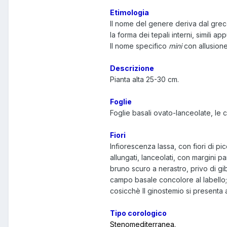
Etimologia
Il nome del genere deriva dal gre
la forma dei tepali interni, simili ap
Il nome specifico
mini
con allusione
Descrizione
Pianta alta 25-30 cm.
F
oglie
Foglie basali ovato-lanceolate, le ca
Fiori
Infiorescenza lassa, con fiori di pi
allungati, lanceolati, con margini p
bruno scuro a nerastro, privo di g
campo basale concolore al labello; 
cosicchè Il ginostemio si presenta 
Tipo corologico
Stenomediterranea.