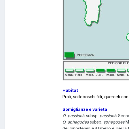
Habitat
Prati, sottoboschi fitti, querceti 
Somiglianze e varietà
O. passionis
subsp.
passionis
Senne
O, sphegodes
subsp.
sphegodes
Mi
del ginostemio e il labello e per la f