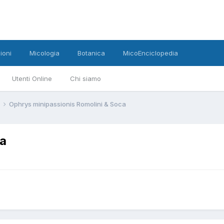
ioni
Micologia
Botanica
MicoEnciclopedia
Utenti Online
Chi siamo
Ophrys minipassionis Romolini & Soca
ca