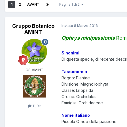
1
2
AVANTI
Pagina 1 di 2
Gruppo Botanico
Inviato
8 Marzo 2013
AMINT
Ophrys minipassionis
Romo
Sinonimi
Di questa specie, di recente descri
CS AMINT
Tassonomia
Regno: Plantae
Divisione: Magnoliophyta
Classe: Liliopsida
Ordine: Orchidales
Famiglia: Orchidaceae
11,9k
Nome italiano
Piccola Ofride della passione