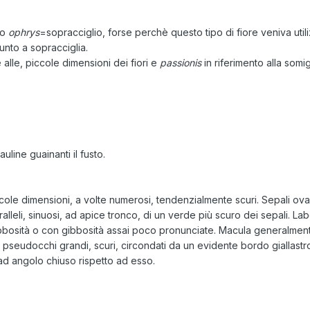
co
ophrys
=sopracciglio, forse perchè questo tipo di fiore veniva utili
punto a sopracciglia.
 alle, piccole dimensioni dei fiori e
passionis
in riferimento alla somig
uline guainanti il fusto.
ccole dimensioni, a volte numerosi, tendenzialmente scuri. Sepali ovali 
aralleli, sinuosi, ad apice tronco, di un verde più scuro dei sepali. L
ibbosità o con gibbosità assai poco pronunciate. Macula generalmente
pseudocchi grandi, scuri, circondati da un evidente bordo giallastro. 
ad angolo chiuso rispetto ad esso.