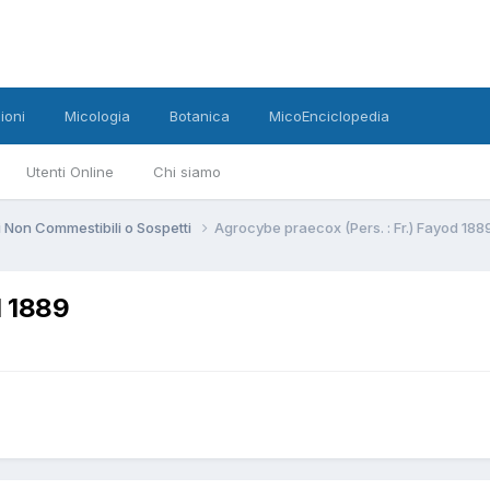
ioni
Micologia
Botanica
MicoEnciclopedia
Utenti Online
Chi siamo
 Non Commestibili o Sospetti
Agrocybe praecox (Pers. : Fr.) Fayod 188
d 1889