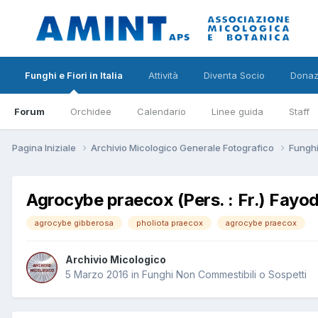
Funghi e Fiori in Italia
Attività
Diventa Socio
Donaz
Forum
Orchidee
Calendario
Linee guida
Staff
Pagina Iniziale
Archivio Micologico Generale Fotografico
Funghi
Agrocybe praecox (Pers. : Fr.) Fayo
agrocybe gibberosa
pholiota praecox
agrocybe praecox
Archivio Micologico
5 Marzo 2016
in
Funghi Non Commestibili o Sospetti