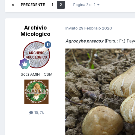
PRECEDENTE
1
2
Pagina 2 di 2
Archivio
Inviato
29 Febbraio 2020
Micologico
Agrocybe praecox
(Pers. : Fr.) Fa
Soci AMINT CSM
15,7k