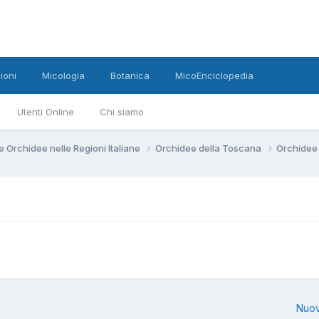
ioni
Micologia
Botanica
MicoEnciclopedia
Utenti Online
Chi siamo
e Orchidee nelle Regioni Italiane
Orchidee della Toscana
Orchidee
Nuov