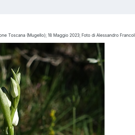
ione Toscana (Mugello); 18 Maggio 2023; Foto di Alessandro Francoli