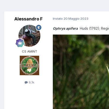
Alessandro F
Inviato
20 Maggio 2023
Ophrys apifera
Huds (1762)
; Reg
CS AMINT
9,1k