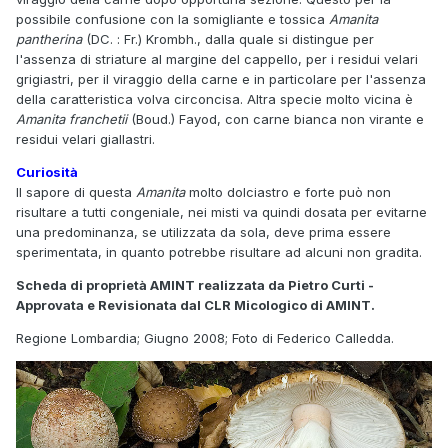
possibile confusione con la somigliante e tossica
Amanita
pantherina
(DC. : Fr.) Krombh., dalla quale si distingue per
l'assenza di striature al margine del cappello, per i residui velari
grigiastri, per il viraggio della carne e in particolare per l'assenza
della caratteristica volva circoncisa. Altra specie molto vicina è
Amanita franchetii
(Boud.) Fayod, con carne bianca non virante e
residui velari giallastri.
Curiosità
Il sapore di questa
Amanita
molto dolciastro e forte può non
risultare a tutti congeniale, nei misti va quindi dosata per evitarne
una predominanza, se utilizzata da sola, deve prima essere
sperimentata, in quanto potrebbe risultare ad alcuni non gradita.
Scheda di proprietà AMINT realizzata da Pietro Curti -
Approvata e Revisionata dal CLR Micologico di AMINT.
Regione Lombardia; Giugno 2008; Foto di Federico Calledda.