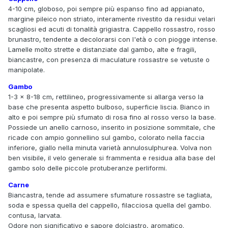
4-10 cm, globoso, poi sempre più espanso fino ad appianato,
margine pileico non striato, interamente rivestito da residui velari
scagliosi ed acuti di tonalità grigiastra. Cappello rossastro, rosso
brunastro, tendente a decolorarsi con l'età o con piogge intense.
Lamelle molto strette e distanziate dal gambo, alte e fragili,
biancastre, con presenza di maculature rossastre se vetuste o
manipolate.
Gambo
1-3 × 8-18 cm, rettilineo, progressivamente si allarga verso la
base che presenta aspetto bulboso, superficie liscia. Bianco in
alto e poi sempre più sfumato di rosa fino al rosso verso la base.
Possiede un anello carnoso, inserito in posizione sommitale, che
ricade con ampio gonnellino sul gambo, colorato nella faccia
inferiore, giallo nella minuta varietà annulosulphurea. Volva non
ben visibile, il velo generale si frammenta e residua alla base del
gambo solo delle piccole protuberanze perliformi.
Carne
Biancastra, tende ad assumere sfumature rossastre se tagliata,
soda e spessa quella del cappello, filacciosa quella del gambo.
contusa, larvata.
Odore non significativo e sapore dolciastro, aromatico.