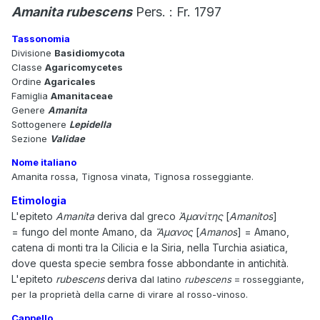
Amanita rubescens
Pers. : Fr. 1797
Tassonomia
Divisione
Basidiomycota
Classe
Agaricomycetes
Ordine
Agaricales
Famiglia
Amanitaceae
Genere
Amanita
Sottogenere
Lepidella
Sezione
Validae
Nome italiano
Amanita rossa, Tignosa vinata, Tignosa rosseggiante.
Etimologia
L'epiteto
Amanita
deriva dal greco
Ἀμανὶτης
[
Amanitos
]
= fungo del monte Amano, da
Ἄμανος
[
Amanos
] = Amano,
catena di monti tra la Cilicia e la Siria, nella Turchia asiatica,
dove questa specie sembra fosse abbondante in antichità.
L'epiteto
rubescens
deriva d
al latino
rubescens
= rosseggiante,
per la proprietà della carne di virare al rosso-vinoso.
Cappello