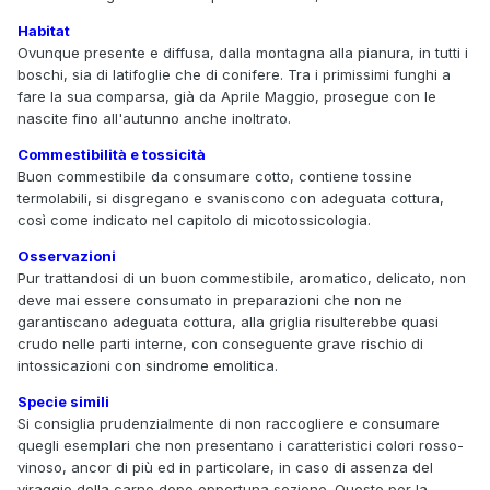
Habitat
Ovunque presente e diffusa, dalla montagna alla pianura, in tutti i
boschi, sia di latifoglie che di conifere. Tra i primissimi funghi a
fare la sua comparsa, già da Aprile Maggio, prosegue con le
nascite fino all'autunno anche inoltrato.
Commestibilità e tossicità
Buon commestibile da consumare cotto, contiene tossine
termolabili, si disgregano e svaniscono con adeguata cottura,
così come indicato nel capitolo di micotossicologia.
Osservazioni
Pur trattandosi di un buon commestibile, aromatico, delicato, non
deve mai essere consumato in preparazioni che non ne
garantiscano adeguata cottura, alla griglia risulterebbe quasi
crudo nelle parti interne, con conseguente grave rischio di
intossicazioni con sindrome emolitica.
Specie simili
Si consiglia prudenzialmente di non raccogliere e consumare
quegli esemplari che non presentano i caratteristici colori rosso-
vinoso, ancor di più ed in particolare, in caso di assenza del
viraggio della carne dopo opportuna sezione. Questo per la