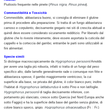
Pinus nigra
Pinus pinea
Piuttosto frequente nelle pinete (
,
).
Commestibilità e Tossicità
Commestibile, abbastanza buono, si consiglia di eliminare il glutine
prima di procedere alla preparazione. Si tratta di un fungo abbastanza
carnoso e corpulento, decisamente gregario nei siti di crescita abituali e
quindi deve essere considerato sicuramente redditizio. Per liberarlo dal
glutine che lo riveste interamente, deve essere asportata la cuticola del
cappello e la corteccia del gambo; entrambe le parti sono utilizzabili ai
fini alimentari.
Specie simili
Hygrophorus persoonii
Si distingue macroscopicamente da
Arnolds
per avere una taglia più robusta, infatti si tratta di un fungo dal peso
specifico alto, dalle lamelle generalmente rade o comunque non fitte e
abbastanza spesse, il gambo maggiormente ventricoso, la cui
superficie alla base, se privata del glutine, è color bianco puro; inoltre
Hygrophorus latitabundus
l’habitat di
è sotto Pino e non latifoglie.
Hygrophorus persoonii
di taglia decisamente inferiore, con
portamento più slanciato, cresce sotto Quercia (nel Nord Europa anche
sotto Faggio) e ha la superficie della base del gambo senza glutine, di
Hygrophorus olivaceoalbus
colore bianco sporco, grigio.
(Fr. : Fr.)