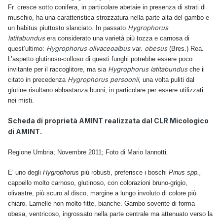
Fr. cresce sotto conifera, in particolare abetaie in presenza di strati di
muschio, ha una caratteristica strozzatura nella parte alta del gambo e
Hygrophorus
un habitus piuttosto slanciato. In passato
latitabundus
era considerato una varietà più tozza e carnosa di
Hygrophorus olivaceoalbus
obesus
quest’ultimo:
var.
(Bres.) Rea.
L’aspetto glutinoso-colloso di questi funghi potrebbe essere poco
Hygrophorus latitabundus
invitante per il raccoglitore, ma sia
che il
Hygrophorus persoonii
citato in precedenza
, una volta puliti dal
glutine risultano abbastanza buoni, in particolare per essere utilizzati
nei misti.
Scheda di proprietà AMINT realizzata dal CLR Micologico
di AMINT.
Regione Umbria; Novembre 2011; Foto di Mario Iannotti.
E' uno degli
Hygrophorus
più robusti, preferisce i boschi
Pinus spp.,
cappello molto carnoso, glu
tinoso, con colorazioni bruno-grigio,
olivastre, più scuro al disco, margine a lungo involuto di colore più
chiaro. Lamelle non molto fitte, bianche. Gambo sovente di forma
obesa, ventricoso, ingrossato nella parte centrale ma attenuato verso la