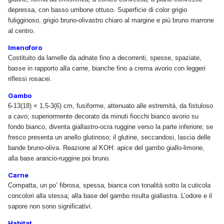
depressa, con basso umbone ottuso. Superficie di color grigio
fuligginoso, grigio bruno-olivastro chiaro al margine e più bruno marrone
al centro.
Imenoforo
Costituito da lamelle da adnate fino a decorrenti, spesse, spaziate,
basse in rapporto alla carne, bianche fino a crema avorio con leggeri
riflessi rosacei.
Gambo
6-13(18) × 1,5-3(6) cm, fusiforme, attenuato alle estremità, da fistuloso
a cavo; superiormente decorato da minuti fiocchi bianco avorio su
fondo bianco, diventa giallastro-ocra ruggine verso la parte inferiore; se
fresco presenta un anello glutinoso; il glutine, seccandosi, lascia delle
bande bruno-oliva. Reazione al KOH: apice del gambo giallo-limone,
alla base arancio-ruggine poi bruno.
Carne
Compatta, un po’ fibrosa, spessa, bianca con tonalità sotto la cuticola
concolori alla stessa; alla base del gambo risulta giallastra. L’odore e il
sapore non sono significativi.
Habitat