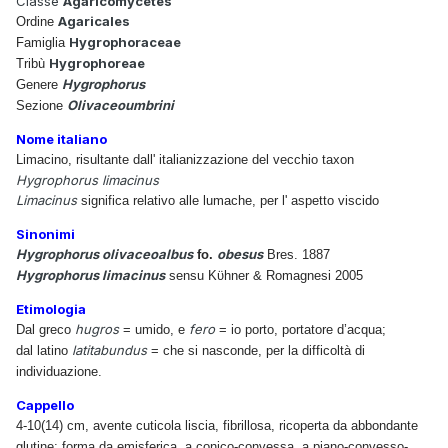
Classe
Agaricomycetes
Agaricales
Ordine
Hygrophoraceae
Famiglia
Hygrophoreae
Tribù
Hygrophorus
Genere
Olivaceoumbrini
Sezione
Nome italiano
Limacino, risultante dall' italianizzazione del vecchio taxon
Hygrophorus limacinus
Limacinus
significa relativo alle lumache, per l' aspetto viscido
Sinonimi
Hygrophorus olivaceoalbus
obesus
fo.
Bres. 1887
Hygrophorus limacinus
sensu Kϋhner & Romagnesi 2005
Etimologia
hugros
fero
Dal greco
= umido, e
= io porto, portatore d’acqua;
latitabundus
dal latino
= che si nasconde, per la difficoltà di
individuazione.
Cappello
4-10(14) cm, avente cuticola liscia, fibrillosa, ricoperta da abbondante
glutine; forma da emisferica, a conico-convessa, a piano-convesso-