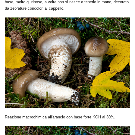
base, molto glutinoso, a volte non si riesce a tenerlo in mano, decorato
da zebrature concolori al cappello.
Reazione macrochimica all'arancio con base forte KOH al 30%.