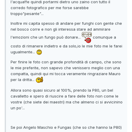
l'acqua!!!e quindi portarmi dietro uno zaino con tutto il
corredo fotografico per me forse sarebbe
troppo"pesante"...
Inoltre mi capita spesso di andare per funghi con gente che
nel bosco corre e non gli interessa stare ad ammirare
l'emozioni che un fungo può donare...
comunque a
costo di rimanere indietro e da solo,io le mie foto me le farei
ugualmente...
Per finire le foto con grande profondità di campo, che sono
le mie preferite, non sapevo che venissero meglio con una
compatta, quindi qui mi tocca veramente ringraziare Mauro
per la dritta...
Allora sono quasi sicuro al 100%, prendo la P80, un bel
cavalletto e spero di riuscire a fare delle foto non come le
vostre (che siete dei maestri) ma che almeno ci si avvicinino
un po'...
Se poi Angelo Maschio e Fungas (che so che hanno la P80)