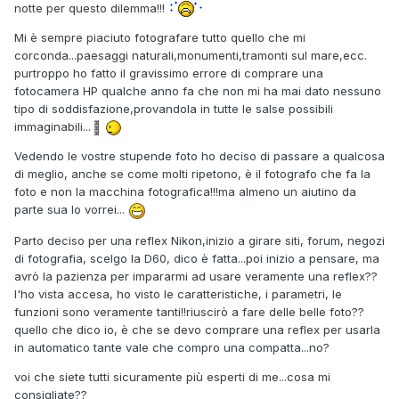
notte per questo dilemma!!!
Mi è sempre piaciuto fotografare tutto quello che mi
corconda...paesaggi naturali,monumenti,tramonti sul mare,ecc.
purtroppo ho fatto il gravissimo errore di comprare una
fotocamera HP qualche anno fa che non mi ha mai dato nessuno
tipo di soddisfazione,provandola in tutte le salse possibili
immaginabili...
Vedendo le vostre stupende foto ho deciso di passare a qualcosa
di meglio, anche se come molti ripetono, è il fotografo che fa la
foto e non la macchina fotografica!!!ma almeno un aiutino da
parte sua lo vorrei...
Parto deciso per una reflex Nikon,inizio a girare siti, forum, negozi
di fotografia, scelgo la D60, dico è fatta...poi inizio a pensare, ma
avrò la pazienza per impararmi ad usare veramente una reflex??
l'ho vista accesa, ho visto le caratteristiche, i parametri, le
funzioni sono veramente tanti!!riuscirò a fare delle belle foto??
quello che dico io, è che se devo comprare una reflex per usarla
in automatico tante vale che compro una compatta...no?
voi che siete tutti sicuramente più esperti di me...cosa mi
consigliate??