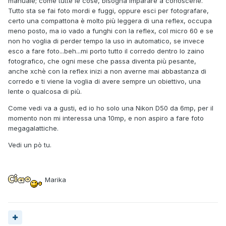
manuale; come tutte le cose, bisogna imparare a conoscerle.
Tutto sta se fai foto mordi e fuggi, oppure esci per fotografare,
certo una compattona è molto più leggera di una reflex, occupa
meno posto, ma io vado a funghi con la reflex, col micro 60 e se
non ho voglia di perder tempo la uso in automatico, se invece
esco a fare foto...beh...mi porto tutto il corredo dentro lo zaino
fotografico, che ogni mese che passa diventa più pesante,
anche xchè con la reflex inizi a non averne mai abbastanza di
corredo e ti viene la voglia di avere sempre un obiettivo, una
lente o qualcosa di più.
Come vedi va a gusti, ed io ho solo una Nikon D50 da 6mp, per il
momento non mi interessa una 10mp, e non aspiro a fare foto
megagalattiche.
Vedi un pò tu.
Marika