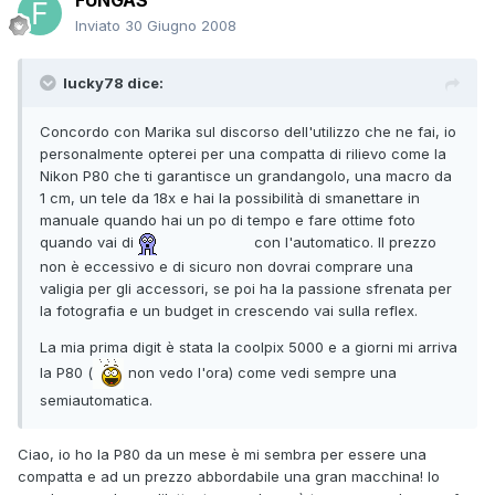
FUNGAS
Inviato
30 Giugno 2008
lucky78 dice:
Concordo con Marika sul discorso dell'utilizzo che ne fai, io
personalmente opterei per una compatta di rilievo come la
Nikon P80 che ti garantisce un grandangolo, una macro da
1 cm, un tele da 18x e hai la possibilità di smanettare in
manuale quando hai un po di tempo e fare ottime foto
quando vai di
con l'automatico. Il prezzo
non è eccessivo e di sicuro non dovrai comprare una
valigia per gli accessori, se poi ha la passione sfrenata per
la fotografia e un budget in crescendo vai sulla reflex.
La mia prima digit è stata la coolpix 5000 e a giorni mi arriva
la P80 (
non vedo l'ora) come vedi sempre una
semiautomatica.
Ciao, io ho la P80 da un mese è mi sembra per essere una
compatta e ad un prezzo abbordabile una gran macchina! Io