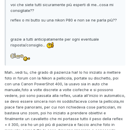
voi che siete tutti sicuramente più esperti di me...cosa mi
consigliate??
reflex o mi butto su una nikon P80 e non se ne parla più??
grazie a tutti anticipatamente per ogni eventuale
risposta/consiglio...
Mah...vedi tu, che grado di pazienza hai! Io ho iniziato a mettere
foto in forum con la Nikon a pellicola, portate su dischetto, poi
con una Canon PowerShot 400, la usavo sia in auto che
manuale,foto a volte discrete a volte ciofeche e si possono
vedere, poi sono passata alla reflex, usata all'inizio in automatico,
se devo essere sincera non mi soddisfaceva come la pellicola,mi
piace fare panorami, per cui non richiedeva cose particolari, mi
bastava uno zoom, poi ho iniziato a prendere obiettivi e
finalmente un cavalletto che mi portasse tutto il peso della reflex
+ il 300, ora ho un pò più di pazienza e faccio anche foto in