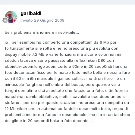
garibaldi
Inviato
29 Giugno 2008
be il problema è Enorme e irrisolvibile....
io , per esempio ho comperto una compatttam da 6 Mb poi
fortunatamente si è rotta e ne ho preso una più evoluta con
dispay mobile 7,2 Mb e varie funzioni, ma alcune volte non mi
sdoddisfaceva e sono passasto alla reflex nikon D80 con
obbiettivi zoom lungo zoom corto e 60me in 20 seco0ndi hai una
foto decente...m fisso per le macro tutto molto bello e riesci a fare
con il 60 mm i9n manuale il gambo sottilissimo di un fiore... o un
minuscolo funghino nell'ombra del bosco, però quando vai a
funghi con altri e dici aspettate che faccio una foto, e tiri fuori la
macchina, cambi obbiettivo, metti il cavaletto ecc dopo un po si
stufano .. per ciu per queste situazioni ho preso una compatta da
12 Mb nikon che in automatico fa delle cose molto belle, un po di
problemi a mettere a fuoco le cose piccole.. ma sta in un taschino
del gilè e in 20 secondi haiuna foto decente....