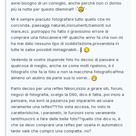
avrei bisogno di un consiglio, anche perchè non ci dormo
più la notte per questo dilemma!!!
Mi è sempre piaciuto fotografare tutto quello che mi
corconda...paesaggi naturali,monumenti,tramonti sul
mare,ecc. purtroppo ho fatto il gravissimo errore di
comprare una fotocamera HP qualche anno fa che non mi
ha mai dato nessuno tipo di soddisfazione,provandola in
tutte le salse possibili immaginabili...
Vedendo le vostre stupende foto ho deciso di passare a
qualcosa di meglio, anche se come molti ripetono, è il
fotografo che fa la foto e non la macchina fotografica!!!ma
almeno un aiutino da parte sua lo vorrei...
Parto deciso per una reflex Nikon,inizio a girare siti, forum,
negozi di fotografia, scelgo la D60, dico è fatta...poi inizio a
pensare, ma avrò la pazienza per impararmi ad usare
veramente una reflex??l'ho vista accesa, ho visto le
caratteristiche, i parametri, le funzioni sono veramente
tanti!!riuscirò a fare delle belle foto??quello che dico io, è
che se devo comprare una reflex per usarla in automatico
tante vale che compro una compatta...no?