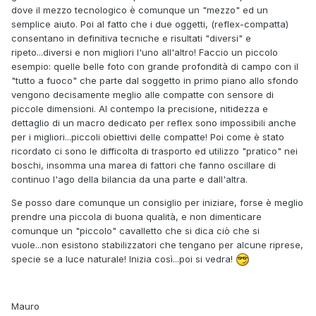
dove il mezzo tecnologico è comunque un "mezzo" ed un
semplice aiuto. Poi al fatto che i due oggetti, (reflex-compatta)
consentano in definitiva tecniche e risultati "diversi" e
ripeto...diversi e non migliori l'uno all'altro! Faccio un piccolo
esempio: quelle belle foto con grande profondità di campo con il
"tutto a fuoco" che parte dal soggetto in primo piano allo sfondo
vengono decisamente meglio alle compatte con sensore di
piccole dimensioni. Al contempo la precisione, nitidezza e
dettaglio di un macro dedicato per reflex sono impossibili anche
per i migliori...piccoli obiettivi delle compatte! Poi come è stato
ricordato ci sono le difficolta di trasporto ed utilizzo "pratico" nei
boschi, insomma una marea di fattori che fanno oscillare di
continuo l'ago della bilancia da una parte e dall'altra.
Se posso dare comunque un consiglio per iniziare, forse è meglio
prendre una piccola di buona qualità, e non dimenticare
comunque un "piccolo" cavalletto che si dica ciò che si
vuole...non esistono stabilizzatori che tengano per alcune riprese,
specie se a luce naturale! Inizia così...poi si vedra!
Mauro