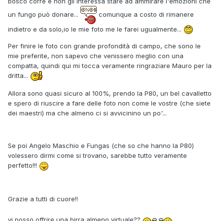
bosco corre e non gli interessa stare ad ammirare l'emozioni che
un fungo può donare...
comunque a costo di rimanere
indietro e da solo,io le mie foto me le farei ugualmente...
Per finire le foto con grande profondità di campo, che sono le
mie preferite, non sapevo che venissero meglio con una
compatta, quindi qui mi tocca veramente ringraziare Mauro per la
dritta...
Allora sono quasi sicuro al 100%, prendo la P80, un bel cavalletto
e spero di riuscire a fare delle foto non come le vostre (che siete
dei maestri) ma che almeno ci si avvicinino un po'...
Se poi Angelo Maschio e Fungas (che so che hanno la P80)
volessero dirmi come si trovano, sarebbe tutto veramente
perfetto!!!
Grazie a tutti di cuore!!
vi posso offrire una birra almeno virtuale??