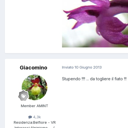
Giacomino
Inviato
10 Giugno 2013
Stupendo !!!! ... da togliere il fiato 
Member AMINT
4,3k
Residenza:
Belfiore - VR
Interessi:
Alpinismo..... (