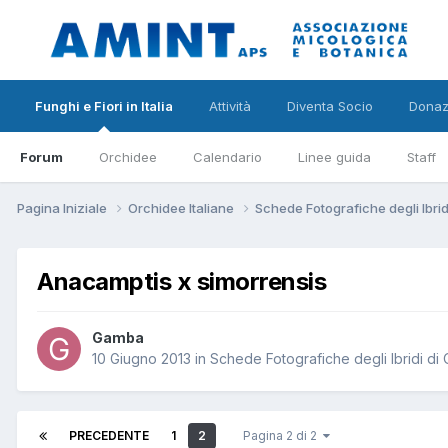
Funghi e Fiori in Italia
Attività
Diventa Socio
Donaz
Forum
Orchidee
Calendario
Linee guida
Staff
Pagina Iniziale
Orchidee Italiane
Schede Fotografiche degli Ibri
Anacamptis x simorrensis
Gamba
10 Giugno 2013
in
Schede Fotografiche degli Ibridi di
PRECEDENTE
1
2
Pagina 2 di 2