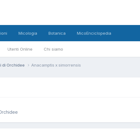
ioni
Micologia
Botanica
MicoEnciclopedia
Utenti Online
Chi siamo
di di Orchidee
Anacamptis x simorrensis
 Orchidee