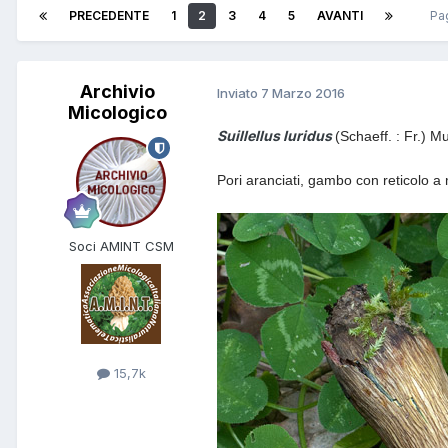
PRECEDENTE
1
2
3
4
5
AVANTI
Pa
Archivio
Inviato
7 Marzo 2016
Micologico
Suillellus luridus
(
Schaeff. : Fr.) Mur
Pori aranciati, gambo con reticolo a 
Soci AMINT CSM
15,7k