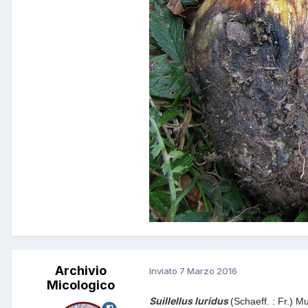
Archivio
Inviato
7 Marzo 2016
Micologico
Suillellus luridus
(
Schaeff. : Fr.) Mur