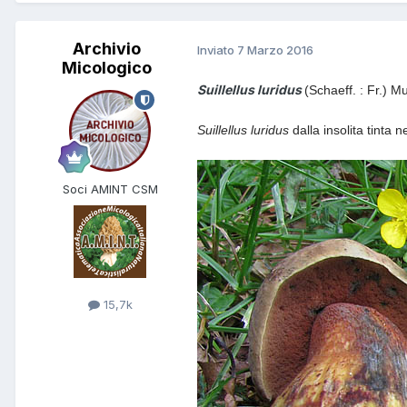
Archivio
Inviato
7 Marzo 2016
Micologico
Suillellus luridus
(
Schaeff. : Fr.) Mur
Suillellus luridus
dalla insolita tinta n
Soci AMINT CSM
15,7k