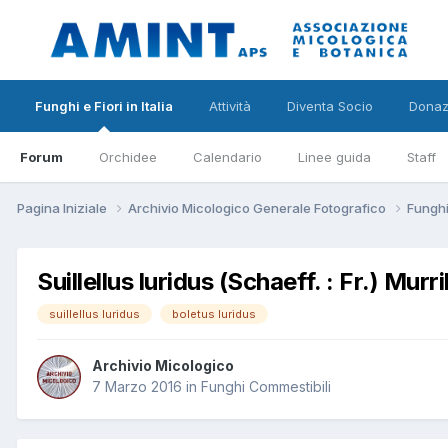
Funghi e Fiori in Italia
Attività
Diventa Socio
Donaz
Forum
Orchidee
Calendario
Linee guida
Staff
Pagina Iniziale
Archivio Micologico Generale Fotografico
Funghi
Suillellus luridus (Schaeff. : Fr.) Murri
suillellus luridus
boletus luridus
Archivio Micologico
7 Marzo 2016
in
Funghi Commestibili