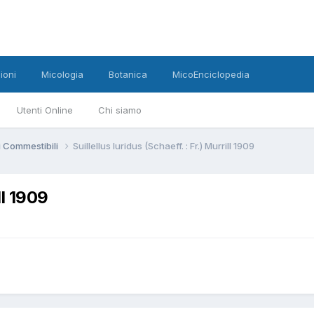
ioni
Micologia
Botanica
MicoEnciclopedia
Utenti Online
Chi siamo
 Commestibili
Suillellus luridus (Schaeff. : Fr.) Murrill 1909
ll 1909